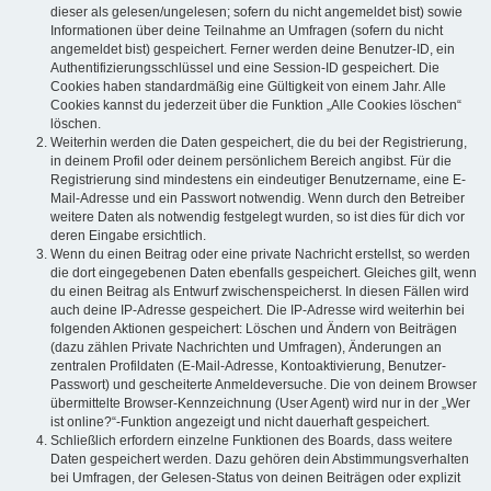
dieser als gelesen/ungelesen; sofern du nicht angemeldet bist) sowie
Informationen über deine Teilnahme an Umfragen (sofern du nicht
angemeldet bist) gespeichert. Ferner werden deine Benutzer-ID, ein
Authentifizierungsschlüssel und eine Session-ID gespeichert. Die
Cookies haben standardmäßig eine Gültigkeit von einem Jahr. Alle
Cookies kannst du jederzeit über die Funktion „Alle Cookies löschen“
löschen.
Weiterhin werden die Daten gespeichert, die du bei der Registrierung,
in deinem Profil oder deinem persönlichem Bereich angibst. Für die
Registrierung sind mindestens ein eindeutiger Benutzername, eine E-
Mail-Adresse und ein Passwort notwendig. Wenn durch den Betreiber
weitere Daten als notwendig festgelegt wurden, so ist dies für dich vor
deren Eingabe ersichtlich.
Wenn du einen Beitrag oder eine private Nachricht erstellst, so werden
die dort eingegebenen Daten ebenfalls gespeichert. Gleiches gilt, wenn
du einen Beitrag als Entwurf zwischenspeicherst. In diesen Fällen wird
auch deine IP-Adresse gespeichert. Die IP-Adresse wird weiterhin bei
folgenden Aktionen gespeichert: Löschen und Ändern von Beiträgen
(dazu zählen Private Nachrichten und Umfragen), Änderungen an
zentralen Profildaten (E-Mail-Adresse, Kontoaktivierung, Benutzer-
Passwort) und gescheiterte Anmeldeversuche. Die von deinem Browser
übermittelte Browser-Kennzeichnung (User Agent) wird nur in der „Wer
ist online?“-Funktion angezeigt und nicht dauerhaft gespeichert.
Schließlich erfordern einzelne Funktionen des Boards, dass weitere
Daten gespeichert werden. Dazu gehören dein Abstimmungsverhalten
bei Umfragen, der Gelesen-Status von deinen Beiträgen oder explizit