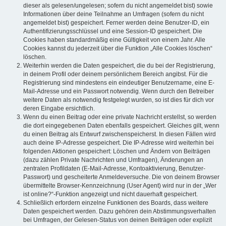
dieser als gelesen/ungelesen; sofern du nicht angemeldet bist) sowie
Informationen über deine Teilnahme an Umfragen (sofern du nicht
angemeldet bist) gespeichert. Ferner werden deine Benutzer-ID, ein
Authentifizierungsschlüssel und eine Session-ID gespeichert. Die
Cookies haben standardmäßig eine Gültigkeit von einem Jahr. Alle
Cookies kannst du jederzeit über die Funktion „Alle Cookies löschen“
löschen.
Weiterhin werden die Daten gespeichert, die du bei der Registrierung,
in deinem Profil oder deinem persönlichem Bereich angibst. Für die
Registrierung sind mindestens ein eindeutiger Benutzername, eine E-
Mail-Adresse und ein Passwort notwendig. Wenn durch den Betreiber
weitere Daten als notwendig festgelegt wurden, so ist dies für dich vor
deren Eingabe ersichtlich.
Wenn du einen Beitrag oder eine private Nachricht erstellst, so werden
die dort eingegebenen Daten ebenfalls gespeichert. Gleiches gilt, wenn
du einen Beitrag als Entwurf zwischenspeicherst. In diesen Fällen wird
auch deine IP-Adresse gespeichert. Die IP-Adresse wird weiterhin bei
folgenden Aktionen gespeichert: Löschen und Ändern von Beiträgen
(dazu zählen Private Nachrichten und Umfragen), Änderungen an
zentralen Profildaten (E-Mail-Adresse, Kontoaktivierung, Benutzer-
Passwort) und gescheiterte Anmeldeversuche. Die von deinem Browser
übermittelte Browser-Kennzeichnung (User Agent) wird nur in der „Wer
ist online?“-Funktion angezeigt und nicht dauerhaft gespeichert.
Schließlich erfordern einzelne Funktionen des Boards, dass weitere
Daten gespeichert werden. Dazu gehören dein Abstimmungsverhalten
bei Umfragen, der Gelesen-Status von deinen Beiträgen oder explizit