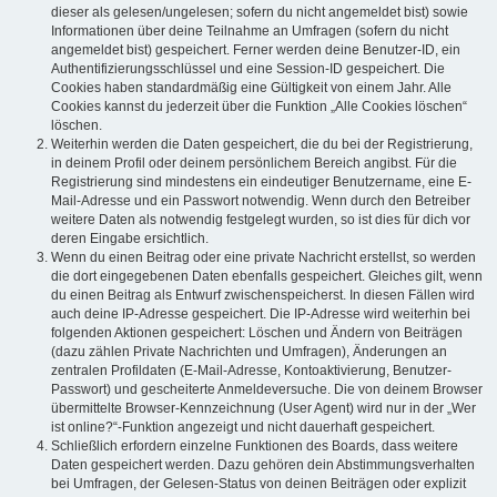
dieser als gelesen/ungelesen; sofern du nicht angemeldet bist) sowie
Informationen über deine Teilnahme an Umfragen (sofern du nicht
angemeldet bist) gespeichert. Ferner werden deine Benutzer-ID, ein
Authentifizierungsschlüssel und eine Session-ID gespeichert. Die
Cookies haben standardmäßig eine Gültigkeit von einem Jahr. Alle
Cookies kannst du jederzeit über die Funktion „Alle Cookies löschen“
löschen.
Weiterhin werden die Daten gespeichert, die du bei der Registrierung,
in deinem Profil oder deinem persönlichem Bereich angibst. Für die
Registrierung sind mindestens ein eindeutiger Benutzername, eine E-
Mail-Adresse und ein Passwort notwendig. Wenn durch den Betreiber
weitere Daten als notwendig festgelegt wurden, so ist dies für dich vor
deren Eingabe ersichtlich.
Wenn du einen Beitrag oder eine private Nachricht erstellst, so werden
die dort eingegebenen Daten ebenfalls gespeichert. Gleiches gilt, wenn
du einen Beitrag als Entwurf zwischenspeicherst. In diesen Fällen wird
auch deine IP-Adresse gespeichert. Die IP-Adresse wird weiterhin bei
folgenden Aktionen gespeichert: Löschen und Ändern von Beiträgen
(dazu zählen Private Nachrichten und Umfragen), Änderungen an
zentralen Profildaten (E-Mail-Adresse, Kontoaktivierung, Benutzer-
Passwort) und gescheiterte Anmeldeversuche. Die von deinem Browser
übermittelte Browser-Kennzeichnung (User Agent) wird nur in der „Wer
ist online?“-Funktion angezeigt und nicht dauerhaft gespeichert.
Schließlich erfordern einzelne Funktionen des Boards, dass weitere
Daten gespeichert werden. Dazu gehören dein Abstimmungsverhalten
bei Umfragen, der Gelesen-Status von deinen Beiträgen oder explizit