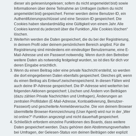
dieser als gelesen/ungelesen; sofern du nicht angemeldet bist) sowie
Informationen über deine Teilnahme an Umfragen (sofern du nicht
angemeldet bist) gespeichert. Ferner werden deine Benutzer-ID, ein
Authentifizierungsschlüssel und eine Session-ID gespeichert. Die
Cookies haben standardmäßig eine Gültigkeit von einem Jahr. Alle
Cookies kannst du jederzeit über die Funktion „Alle Cookies löschen“
löschen.
Weiterhin werden die Daten gespeichert, die du bei der Registrierung,
in deinem Profil oder deinem persönlichem Bereich angibst. Für die
Registrierung sind mindestens ein eindeutiger Benutzername, eine E-
Mail-Adresse und ein Passwort notwendig. Wenn durch den Betreiber
weitere Daten als notwendig festgelegt wurden, so ist dies für dich vor
deren Eingabe ersichtlich.
Wenn du einen Beitrag oder eine private Nachricht erstellst, so werden
die dort eingegebenen Daten ebenfalls gespeichert. Gleiches gilt, wenn
du einen Beitrag als Entwurf zwischenspeicherst. In diesen Fällen wird
auch deine IP-Adresse gespeichert. Die IP-Adresse wird weiterhin bei
folgenden Aktionen gespeichert: Löschen und Ändern von Beiträgen
(dazu zählen Private Nachrichten und Umfragen), Änderungen an
zentralen Profildaten (E-Mail-Adresse, Kontoaktivierung, Benutzer-
Passwort) und gescheiterte Anmeldeversuche. Die von deinem Browser
übermittelte Browser-Kennzeichnung (User Agent) wird nur in der „Wer
ist online?“-Funktion angezeigt und nicht dauerhaft gespeichert.
Schließlich erfordern einzelne Funktionen des Boards, dass weitere
Daten gespeichert werden. Dazu gehören dein Abstimmungsverhalten
bei Umfragen, der Gelesen-Status von deinen Beiträgen oder explizit