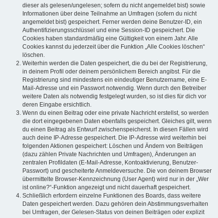
dieser als gelesen/ungelesen; sofern du nicht angemeldet bist) sowie
Informationen über deine Teilnahme an Umfragen (sofern du nicht
angemeldet bist) gespeichert. Ferner werden deine Benutzer-ID, ein
Authentifizierungsschlüssel und eine Session-ID gespeichert. Die
Cookies haben standardmäßig eine Gültigkeit von einem Jahr. Alle
Cookies kannst du jederzeit über die Funktion „Alle Cookies löschen“
löschen.
Weiterhin werden die Daten gespeichert, die du bei der Registrierung,
in deinem Profil oder deinem persönlichem Bereich angibst. Für die
Registrierung sind mindestens ein eindeutiger Benutzername, eine E-
Mail-Adresse und ein Passwort notwendig. Wenn durch den Betreiber
weitere Daten als notwendig festgelegt wurden, so ist dies für dich vor
deren Eingabe ersichtlich.
Wenn du einen Beitrag oder eine private Nachricht erstellst, so werden
die dort eingegebenen Daten ebenfalls gespeichert. Gleiches gilt, wenn
du einen Beitrag als Entwurf zwischenspeicherst. In diesen Fällen wird
auch deine IP-Adresse gespeichert. Die IP-Adresse wird weiterhin bei
folgenden Aktionen gespeichert: Löschen und Ändern von Beiträgen
(dazu zählen Private Nachrichten und Umfragen), Änderungen an
zentralen Profildaten (E-Mail-Adresse, Kontoaktivierung, Benutzer-
Passwort) und gescheiterte Anmeldeversuche. Die von deinem Browser
übermittelte Browser-Kennzeichnung (User Agent) wird nur in der „Wer
ist online?“-Funktion angezeigt und nicht dauerhaft gespeichert.
Schließlich erfordern einzelne Funktionen des Boards, dass weitere
Daten gespeichert werden. Dazu gehören dein Abstimmungsverhalten
bei Umfragen, der Gelesen-Status von deinen Beiträgen oder explizit