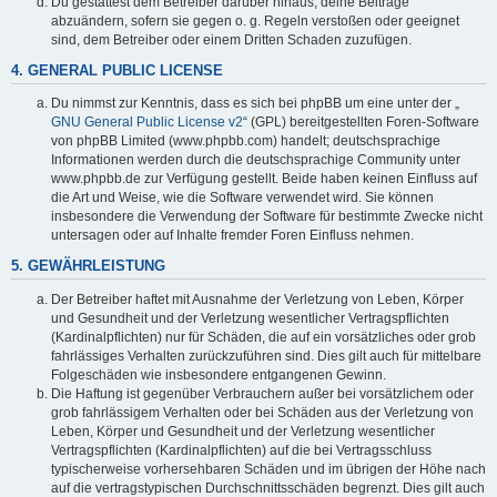
Du gestattest dem Betreiber darüber hinaus, deine Beiträge
abzuändern, sofern sie gegen o. g. Regeln verstoßen oder geeignet
sind, dem Betreiber oder einem Dritten Schaden zuzufügen.
4. GENERAL PUBLIC LICENSE
Du nimmst zur Kenntnis, dass es sich bei phpBB um eine unter der „
GNU General Public License v2
“ (GPL) bereitgestellten Foren-Software
von phpBB Limited (www.phpbb.com) handelt; deutschsprachige
Informationen werden durch die deutschsprachige Community unter
www.phpbb.de zur Verfügung gestellt. Beide haben keinen Einfluss auf
die Art und Weise, wie die Software verwendet wird. Sie können
insbesondere die Verwendung der Software für bestimmte Zwecke nicht
untersagen oder auf Inhalte fremder Foren Einfluss nehmen.
5. GEWÄHRLEISTUNG
Der Betreiber haftet mit Ausnahme der Verletzung von Leben, Körper
und Gesundheit und der Verletzung wesentlicher Vertragspflichten
(Kardinalpflichten) nur für Schäden, die auf ein vorsätzliches oder grob
fahrlässiges Verhalten zurückzuführen sind. Dies gilt auch für mittelbare
Folgeschäden wie insbesondere entgangenen Gewinn.
Die Haftung ist gegenüber Verbrauchern außer bei vorsätzlichem oder
grob fahrlässigem Verhalten oder bei Schäden aus der Verletzung von
Leben, Körper und Gesundheit und der Verletzung wesentlicher
Vertragspflichten (Kardinalpflichten) auf die bei Vertragsschluss
typischerweise vorhersehbaren Schäden und im übrigen der Höhe nach
auf die vertragstypischen Durchschnittsschäden begrenzt. Dies gilt auch