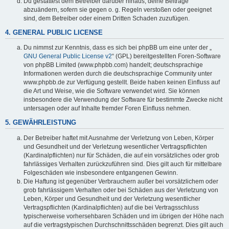
Du gestattest dem Betreiber darüber hinaus, deine Beiträge
abzuändern, sofern sie gegen o. g. Regeln verstoßen oder geeignet
sind, dem Betreiber oder einem Dritten Schaden zuzufügen.
4. GENERAL PUBLIC LICENSE
Du nimmst zur Kenntnis, dass es sich bei phpBB um eine unter der „
GNU General Public License v2
“ (GPL) bereitgestellten Foren-Software
von phpBB Limited (www.phpbb.com) handelt; deutschsprachige
Informationen werden durch die deutschsprachige Community unter
www.phpbb.de zur Verfügung gestellt. Beide haben keinen Einfluss auf
die Art und Weise, wie die Software verwendet wird. Sie können
insbesondere die Verwendung der Software für bestimmte Zwecke nicht
untersagen oder auf Inhalte fremder Foren Einfluss nehmen.
5. GEWÄHRLEISTUNG
Der Betreiber haftet mit Ausnahme der Verletzung von Leben, Körper
und Gesundheit und der Verletzung wesentlicher Vertragspflichten
(Kardinalpflichten) nur für Schäden, die auf ein vorsätzliches oder grob
fahrlässiges Verhalten zurückzuführen sind. Dies gilt auch für mittelbare
Folgeschäden wie insbesondere entgangenen Gewinn.
Die Haftung ist gegenüber Verbrauchern außer bei vorsätzlichem oder
grob fahrlässigem Verhalten oder bei Schäden aus der Verletzung von
Leben, Körper und Gesundheit und der Verletzung wesentlicher
Vertragspflichten (Kardinalpflichten) auf die bei Vertragsschluss
typischerweise vorhersehbaren Schäden und im übrigen der Höhe nach
auf die vertragstypischen Durchschnittsschäden begrenzt. Dies gilt auch