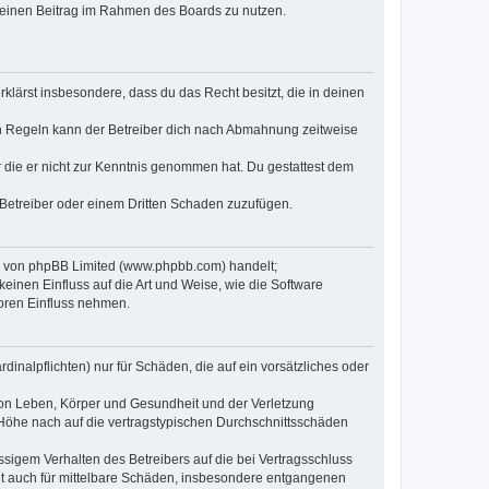
, deinen Beitrag im Rahmen des Boards zu nutzen.
erklärst insbesondere, dass du das Recht besitzt, die in deinen
n Regeln kann der Betreiber dich nach Abmahnung zeitweise
er die er nicht zur Kenntnis genommen hat. Du gestattest dem
 Betreiber oder einem Dritten Schaden zuzufügen.
re von phpBB Limited (www.phpbb.com) handelt;
inen Einfluss auf die Art und Weise, wie die Software
oren Einfluss nehmen.
inalpflichten) nur für Schäden, die auf ein vorsätzliches oder
von Leben, Körper und Gesundheit und der Verletzung
r Höhe nach auf die vertragstypischen Durchschnittsschäden
sigem Verhalten des Betreibers auf die bei Vertragsschluss
lt auch für mittelbare Schäden, insbesondere entgangenen