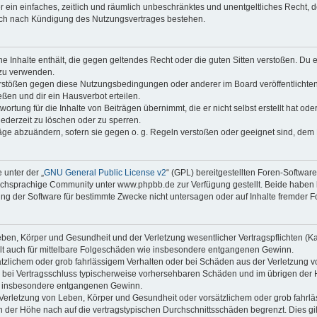
ber ein einfaches, zeitlich und räumlich unbeschränktes und unentgeltliches Recht
auch nach Kündigung des Nutzungsvertrages bestehen.
ine Inhalte enthält, die gegen geltendes Recht oder die guten Sitten verstoßen. Du 
 zu verwenden.
erstößen gegen diese Nutzungsbedingungen oder anderer im Board veröffentlichte
ßen und dir ein Hausverbot erteilen.
ortung für die Inhalte von Beiträgen übernimmt, die er nicht selbst erstellt hat od
jederzeit zu löschen oder zu sperren.
räge abzuändern, sofern sie gegen o. g. Regeln verstoßen oder geeignet sind, dem
 unter der „
GNU General Public License v2
“ (GPL) bereitgestellten Foren-Softwa
chsprachige Community unter www.phpbb.de zur Verfügung gestellt. Beide haben ke
g der Software für bestimmte Zwecke nicht untersagen oder auf Inhalte fremder F
ben, Körper und Gesundheit und der Verletzung wesentlicher Vertragspflichten (Kard
gilt auch für mittelbare Folgeschäden wie insbesondere entgangenen Gewinn.
ätzlichem oder grob fahrlässigem Verhalten oder bei Schäden aus der Verletzung 
 die bei Vertragsschluss typischerweise vorhersehbaren Schäden und im übrigen de
wie insbesondere entgangenen Gewinn.
erletzung von Leben, Körper und Gesundheit oder vorsätzlichem oder grob fahrläs
der Höhe nach auf die vertragstypischen Durchschnittsschäden begrenzt. Dies gi