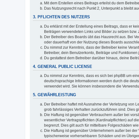
Mit dem Erstellen eines Beitrags erteilst du dem Betrei
Das Nutzungsrecht nach Punkt 2, Unterpunkt a bleibt 
3. PFLICHTEN DES NUTZERS
Du erklärst mit der Erstellung eines Beitrags, dass er ke
Beiträgen verwendeten Links und Bilder zu setzen bzw.
Der Betreiber des Boards übt das Hausrecht aus. Bei V
oder dauerhaft von der Nutzung dieses Boards ausschlie
Du nimmst zur Kenntnis, dass der Betreiber keine Verantw
Betreiber, dein Benutzerkonto, Beiträge und Funktionen 
Du gestattest dem Betreiber darüber hinaus, deine Beit
4. GENERAL PUBLIC LICENSE
Du nimmst zur Kenntnis, dass es sich bei phpBB um eine
deutschsprachige Informationen werden durch die deuts
verwendet wird. Sie können insbesondere die Verwendun
5. GEWÄHRLEISTUNG
Der Betreiber haftet mit Ausnahme der Verletzung von Le
grob fahrlässiges Verhalten zurückzuführen sind. Dies 
Die Haftung ist gegenüber Verbrauchern außer bei vors
wesentlicher Vertragspflichten (Kardinalpflichten) auf
begrenzt. Dies gilt auch für mittelbare Folgeschäden 
Die Haftung ist gegenüber Unternehmern außer bei der V
typischerweise vorhersehbaren Schäden und im Übrigen 