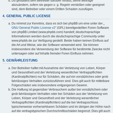
Du gestattest dem Betreiber darüber hinaus, deine Beiträge
abzuändern, sofern sie gegen o. g. Regeln verstoßen oder geeignet
sind, dem Betreiber oder einem Dritten Schaden zuzufügen.
4. GENERAL PUBLIC LICENSE
Du nimmst zur Kenntnis, dass es sich bei phpBB um eine unter der „
GNU General Public License v2
“ (GPL) bereitgestellten Foren-Software
von phpBB Limited (www.phpbb.com) handelt; deutschsprachige
Informationen werden durch die deutschsprachige Community unter
www.phpbb.de zur Verfügung gestellt. Beide haben keinen Einfluss auf
die Art und Weise, wie die Software verwendet wird. Sie können
insbesondere die Verwendung der Software für bestimmte Zwecke nicht
untersagen oder auf Inhalte fremder Foren Einfluss nehmen.
5. GEWÄHRLEISTUNG
Der Betreiber haftet mit Ausnahme der Verletzung von Leben, Körper
und Gesundheit und der Verletzung wesentlicher Vertragspflichten
(Kardinalpflichten) nur für Schäden, die auf ein vorsätzliches oder grob
fahrlässiges Verhalten zurückzuführen sind. Dies gilt auch für mittelbare
Folgeschäden wie insbesondere entgangenen Gewinn.
Die Haftung ist gegenüber Verbrauchern außer bei vorsätzlichem oder
grob fahrlässigem Verhalten oder bei Schäden aus der Verletzung von
Leben, Körper und Gesundheit und der Verletzung wesentlicher
Vertragspflichten (Kardinalpflichten) auf die bei Vertragsschluss
typischerweise vorhersehbaren Schäden und im übrigen der Höhe nach
auf die vertragstypischen Durchschnittsschäden begrenzt. Dies gilt auch