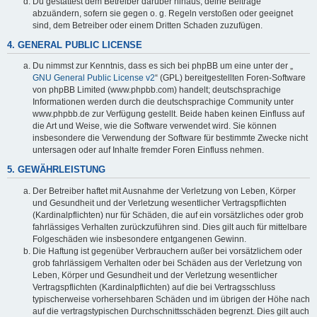
Du gestattest dem Betreiber darüber hinaus, deine Beiträge
abzuändern, sofern sie gegen o. g. Regeln verstoßen oder geeignet
sind, dem Betreiber oder einem Dritten Schaden zuzufügen.
4. GENERAL PUBLIC LICENSE
Du nimmst zur Kenntnis, dass es sich bei phpBB um eine unter der „
GNU General Public License v2
“ (GPL) bereitgestellten Foren-Software
von phpBB Limited (www.phpbb.com) handelt; deutschsprachige
Informationen werden durch die deutschsprachige Community unter
www.phpbb.de zur Verfügung gestellt. Beide haben keinen Einfluss auf
die Art und Weise, wie die Software verwendet wird. Sie können
insbesondere die Verwendung der Software für bestimmte Zwecke nicht
untersagen oder auf Inhalte fremder Foren Einfluss nehmen.
5. GEWÄHRLEISTUNG
Der Betreiber haftet mit Ausnahme der Verletzung von Leben, Körper
und Gesundheit und der Verletzung wesentlicher Vertragspflichten
(Kardinalpflichten) nur für Schäden, die auf ein vorsätzliches oder grob
fahrlässiges Verhalten zurückzuführen sind. Dies gilt auch für mittelbare
Folgeschäden wie insbesondere entgangenen Gewinn.
Die Haftung ist gegenüber Verbrauchern außer bei vorsätzlichem oder
grob fahrlässigem Verhalten oder bei Schäden aus der Verletzung von
Leben, Körper und Gesundheit und der Verletzung wesentlicher
Vertragspflichten (Kardinalpflichten) auf die bei Vertragsschluss
typischerweise vorhersehbaren Schäden und im übrigen der Höhe nach
auf die vertragstypischen Durchschnittsschäden begrenzt. Dies gilt auch