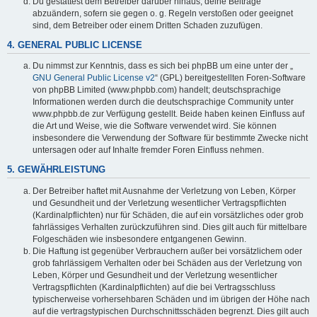
Du gestattest dem Betreiber darüber hinaus, deine Beiträge
abzuändern, sofern sie gegen o. g. Regeln verstoßen oder geeignet
sind, dem Betreiber oder einem Dritten Schaden zuzufügen.
4. GENERAL PUBLIC LICENSE
Du nimmst zur Kenntnis, dass es sich bei phpBB um eine unter der „
GNU General Public License v2
“ (GPL) bereitgestellten Foren-Software
von phpBB Limited (www.phpbb.com) handelt; deutschsprachige
Informationen werden durch die deutschsprachige Community unter
www.phpbb.de zur Verfügung gestellt. Beide haben keinen Einfluss auf
die Art und Weise, wie die Software verwendet wird. Sie können
insbesondere die Verwendung der Software für bestimmte Zwecke nicht
untersagen oder auf Inhalte fremder Foren Einfluss nehmen.
5. GEWÄHRLEISTUNG
Der Betreiber haftet mit Ausnahme der Verletzung von Leben, Körper
und Gesundheit und der Verletzung wesentlicher Vertragspflichten
(Kardinalpflichten) nur für Schäden, die auf ein vorsätzliches oder grob
fahrlässiges Verhalten zurückzuführen sind. Dies gilt auch für mittelbare
Folgeschäden wie insbesondere entgangenen Gewinn.
Die Haftung ist gegenüber Verbrauchern außer bei vorsätzlichem oder
grob fahrlässigem Verhalten oder bei Schäden aus der Verletzung von
Leben, Körper und Gesundheit und der Verletzung wesentlicher
Vertragspflichten (Kardinalpflichten) auf die bei Vertragsschluss
typischerweise vorhersehbaren Schäden und im übrigen der Höhe nach
auf die vertragstypischen Durchschnittsschäden begrenzt. Dies gilt auch