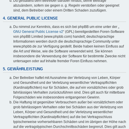
Du gestattest dem Betreiber darüber hinaus, deine Beiträge
abzuändern, sofern sie gegen o. g. Regeln verstoßen oder geeignet
sind, dem Betreiber oder einem Dritten Schaden zuzufügen.
4. GENERAL PUBLIC LICENSE
Du nimmst zur Kenntnis, dass es sich bei phpBB um eine unter der „
GNU General Public License v2
“ (GPL) bereitgestellten Foren-Software
von phpBB Limited (www.phpbb.com) handelt; deutschsprachige
Informationen werden durch die deutschsprachige Community unter
www.phpbb.de zur Verfügung gestellt. Beide haben keinen Einfluss auf
die Art und Weise, wie die Software verwendet wird. Sie können
insbesondere die Verwendung der Software für bestimmte Zwecke nicht
untersagen oder auf Inhalte fremder Foren Einfluss nehmen.
5. GEWÄHRLEISTUNG
Der Betreiber haftet mit Ausnahme der Verletzung von Leben, Körper
und Gesundheit und der Verletzung wesentlicher Vertragspflichten
(Kardinalpflichten) nur für Schäden, die auf ein vorsätzliches oder grob
fahrlässiges Verhalten zurückzuführen sind. Dies gilt auch für mittelbare
Folgeschäden wie insbesondere entgangenen Gewinn.
Die Haftung ist gegenüber Verbrauchern außer bei vorsätzlichem oder
grob fahrlässigem Verhalten oder bei Schäden aus der Verletzung von
Leben, Körper und Gesundheit und der Verletzung wesentlicher
Vertragspflichten (Kardinalpflichten) auf die bei Vertragsschluss
typischerweise vorhersehbaren Schäden und im übrigen der Höhe nach
auf die vertragstypischen Durchschnittsschäden begrenzt. Dies gilt auch