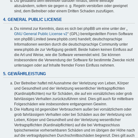
Du gestattest dem Betreiber darüber hinaus, deine Beiträge
abzuändern, sofern sie gegen o. g. Regeln verstoßen oder geeignet
sind, dem Betreiber oder einem Dritten Schaden zuzufügen.
4. GENERAL PUBLIC LICENSE
Du nimmst zur Kenntnis, dass es sich bei phpBB um eine unter der „
GNU General Public License v2
“ (GPL) bereitgestellten Foren-Software
von phpBB Limited (www.phpbb.com) handelt; deutschsprachige
Informationen werden durch die deutschsprachige Community unter
www.phpbb.de zur Verfügung gestellt. Beide haben keinen Einfluss auf
die Art und Weise, wie die Software verwendet wird. Sie können
insbesondere die Verwendung der Software für bestimmte Zwecke nicht
untersagen oder auf Inhalte fremder Foren Einfluss nehmen.
5. GEWÄHRLEISTUNG
Der Betreiber haftet mit Ausnahme der Verletzung von Leben, Körper
und Gesundheit und der Verletzung wesentlicher Vertragspflichten
(Kardinalpflichten) nur für Schäden, die auf ein vorsätzliches oder grob
fahrlässiges Verhalten zurückzuführen sind. Dies gilt auch für mittelbare
Folgeschäden wie insbesondere entgangenen Gewinn.
Die Haftung ist gegenüber Verbrauchern außer bei vorsätzlichem oder
grob fahrlässigem Verhalten oder bei Schäden aus der Verletzung von
Leben, Körper und Gesundheit und der Verletzung wesentlicher
Vertragspflichten (Kardinalpflichten) auf die bei Vertragsschluss
typischerweise vorhersehbaren Schäden und im übrigen der Höhe nach
auf die vertragstypischen Durchschnittsschäden begrenzt. Dies gilt auch