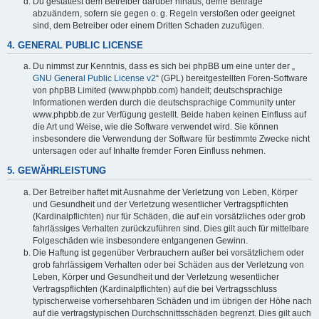
Du gestattest dem Betreiber darüber hinaus, deine Beiträge
abzuändern, sofern sie gegen o. g. Regeln verstoßen oder geeignet
sind, dem Betreiber oder einem Dritten Schaden zuzufügen.
4. GENERAL PUBLIC LICENSE
Du nimmst zur Kenntnis, dass es sich bei phpBB um eine unter der „
GNU General Public License v2
“ (GPL) bereitgestellten Foren-Software
von phpBB Limited (www.phpbb.com) handelt; deutschsprachige
Informationen werden durch die deutschsprachige Community unter
www.phpbb.de zur Verfügung gestellt. Beide haben keinen Einfluss auf
die Art und Weise, wie die Software verwendet wird. Sie können
insbesondere die Verwendung der Software für bestimmte Zwecke nicht
untersagen oder auf Inhalte fremder Foren Einfluss nehmen.
5. GEWÄHRLEISTUNG
Der Betreiber haftet mit Ausnahme der Verletzung von Leben, Körper
und Gesundheit und der Verletzung wesentlicher Vertragspflichten
(Kardinalpflichten) nur für Schäden, die auf ein vorsätzliches oder grob
fahrlässiges Verhalten zurückzuführen sind. Dies gilt auch für mittelbare
Folgeschäden wie insbesondere entgangenen Gewinn.
Die Haftung ist gegenüber Verbrauchern außer bei vorsätzlichem oder
grob fahrlässigem Verhalten oder bei Schäden aus der Verletzung von
Leben, Körper und Gesundheit und der Verletzung wesentlicher
Vertragspflichten (Kardinalpflichten) auf die bei Vertragsschluss
typischerweise vorhersehbaren Schäden und im übrigen der Höhe nach
auf die vertragstypischen Durchschnittsschäden begrenzt. Dies gilt auch