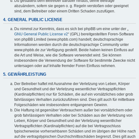
Du gestattest dem Betreiber darüber hinaus, deine Beiträge
abzuändern, sofern sie gegen o. g. Regeln verstoßen oder geeignet
sind, dem Betreiber oder einem Dritten Schaden zuzufügen.
4. GENERAL PUBLIC LICENSE
Du nimmst zur Kenntnis, dass es sich bei phpBB um eine unter der „
GNU General Public License v2
“ (GPL) bereitgestellten Foren-Software
von phpBB Limited (www.phpbb.com) handelt; deutschsprachige
Informationen werden durch die deutschsprachige Community unter
www.phpbb.de zur Verfügung gestellt. Beide haben keinen Einfluss auf
die Art und Weise, wie die Software verwendet wird. Sie können
insbesondere die Verwendung der Software für bestimmte Zwecke nicht
untersagen oder auf Inhalte fremder Foren Einfluss nehmen.
5. GEWÄHRLEISTUNG
Der Betreiber haftet mit Ausnahme der Verletzung von Leben, Körper
und Gesundheit und der Verletzung wesentlicher Vertragspflichten
(Kardinalpflichten) nur für Schäden, die auf ein vorsätzliches oder grob
fahrlässiges Verhalten zurückzuführen sind. Dies gilt auch für mittelbare
Folgeschäden wie insbesondere entgangenen Gewinn.
Die Haftung ist gegenüber Verbrauchern außer bei vorsätzlichem oder
grob fahrlässigem Verhalten oder bei Schäden aus der Verletzung von
Leben, Körper und Gesundheit und der Verletzung wesentlicher
Vertragspflichten (Kardinalpflichten) auf die bei Vertragsschluss
typischerweise vorhersehbaren Schäden und im übrigen der Höhe nach
auf die vertragstypischen Durchschnittsschäden begrenzt. Dies gilt auch