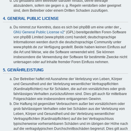
Du gestattest dem Betreiber darüber hinaus, deine Beiträge
abzuändern, sofern sie gegen o. g. Regeln verstoßen oder geeignet
sind, dem Betreiber oder einem Dritten Schaden zuzufügen.
4. GENERAL PUBLIC LICENSE
Du nimmst zur Kenntnis, dass es sich bei phpBB um eine unter der „
GNU General Public License v2
“ (GPL) bereitgestellten Foren-Software
von phpBB Limited (www.phpbb.com) handelt; deutschsprachige
Informationen werden durch die deutschsprachige Community unter
www.phpbb.de zur Verfügung gestellt. Beide haben keinen Einfluss auf
die Art und Weise, wie die Software verwendet wird. Sie können
insbesondere die Verwendung der Software für bestimmte Zwecke nicht
untersagen oder auf Inhalte fremder Foren Einfluss nehmen.
5. GEWÄHRLEISTUNG
Der Betreiber haftet mit Ausnahme der Verletzung von Leben, Körper
und Gesundheit und der Verletzung wesentlicher Vertragspflichten
(Kardinalpflichten) nur für Schäden, die auf ein vorsätzliches oder grob
fahrlässiges Verhalten zurückzuführen sind. Dies gilt auch für mittelbare
Folgeschäden wie insbesondere entgangenen Gewinn.
Die Haftung ist gegenüber Verbrauchern außer bei vorsätzlichem oder
grob fahrlässigem Verhalten oder bei Schäden aus der Verletzung von
Leben, Körper und Gesundheit und der Verletzung wesentlicher
Vertragspflichten (Kardinalpflichten) auf die bei Vertragsschluss
typischerweise vorhersehbaren Schäden und im übrigen der Höhe nach
auf die vertragstypischen Durchschnittsschäden begrenzt. Dies gilt auch