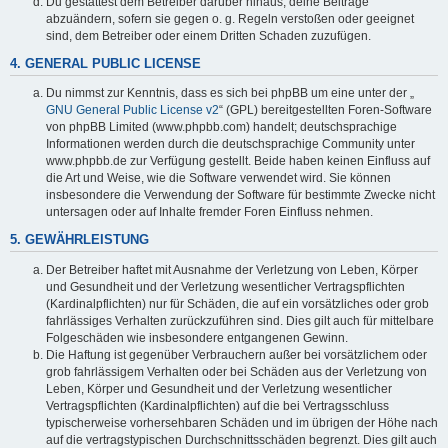
Du gestattest dem Betreiber darüber hinaus, deine Beiträge
abzuändern, sofern sie gegen o. g. Regeln verstoßen oder geeignet
sind, dem Betreiber oder einem Dritten Schaden zuzufügen.
4. GENERAL PUBLIC LICENSE
Du nimmst zur Kenntnis, dass es sich bei phpBB um eine unter der „
GNU General Public License v2
“ (GPL) bereitgestellten Foren-Software
von phpBB Limited (www.phpbb.com) handelt; deutschsprachige
Informationen werden durch die deutschsprachige Community unter
www.phpbb.de zur Verfügung gestellt. Beide haben keinen Einfluss auf
die Art und Weise, wie die Software verwendet wird. Sie können
insbesondere die Verwendung der Software für bestimmte Zwecke nicht
untersagen oder auf Inhalte fremder Foren Einfluss nehmen.
5. GEWÄHRLEISTUNG
Der Betreiber haftet mit Ausnahme der Verletzung von Leben, Körper
und Gesundheit und der Verletzung wesentlicher Vertragspflichten
(Kardinalpflichten) nur für Schäden, die auf ein vorsätzliches oder grob
fahrlässiges Verhalten zurückzuführen sind. Dies gilt auch für mittelbare
Folgeschäden wie insbesondere entgangenen Gewinn.
Die Haftung ist gegenüber Verbrauchern außer bei vorsätzlichem oder
grob fahrlässigem Verhalten oder bei Schäden aus der Verletzung von
Leben, Körper und Gesundheit und der Verletzung wesentlicher
Vertragspflichten (Kardinalpflichten) auf die bei Vertragsschluss
typischerweise vorhersehbaren Schäden und im übrigen der Höhe nach
auf die vertragstypischen Durchschnittsschäden begrenzt. Dies gilt auch