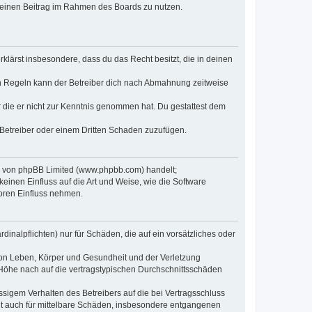
, deinen Beitrag im Rahmen des Boards zu nutzen.
erklärst insbesondere, dass du das Recht besitzt, die in deinen
n Regeln kann der Betreiber dich nach Abmahnung zeitweise
er die er nicht zur Kenntnis genommen hat. Du gestattest dem
 Betreiber oder einem Dritten Schaden zuzufügen.
re von phpBB Limited (www.phpbb.com) handelt;
inen Einfluss auf die Art und Weise, wie die Software
oren Einfluss nehmen.
inalpflichten) nur für Schäden, die auf ein vorsätzliches oder
von Leben, Körper und Gesundheit und der Verletzung
r Höhe nach auf die vertragstypischen Durchschnittsschäden
sigem Verhalten des Betreibers auf die bei Vertragsschluss
lt auch für mittelbare Schäden, insbesondere entgangenen