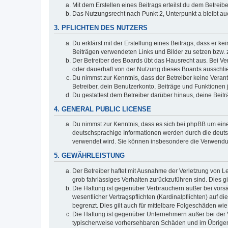
Mit dem Erstellen eines Beitrags erteilst du dem Betrei
Das Nutzungsrecht nach Punkt 2, Unterpunkt a bleibt 
3. PFLICHTEN DES NUTZERS
Du erklärst mit der Erstellung eines Beitrags, dass er ke
Beiträgen verwendeten Links und Bilder zu setzen bzw.
Der Betreiber des Boards übt das Hausrecht aus. Bei V
oder dauerhaft von der Nutzung dieses Boards ausschlie
Du nimmst zur Kenntnis, dass der Betreiber keine Verantw
Betreiber, dein Benutzerkonto, Beiträge und Funktionen 
Du gestattest dem Betreiber darüber hinaus, deine Beit
4. GENERAL PUBLIC LICENSE
Du nimmst zur Kenntnis, dass es sich bei phpBB um eine
deutschsprachige Informationen werden durch die deuts
verwendet wird. Sie können insbesondere die Verwendun
5. GEWÄHRLEISTUNG
Der Betreiber haftet mit Ausnahme der Verletzung von Le
grob fahrlässiges Verhalten zurückzuführen sind. Dies 
Die Haftung ist gegenüber Verbrauchern außer bei vors
wesentlicher Vertragspflichten (Kardinalpflichten) auf
begrenzt. Dies gilt auch für mittelbare Folgeschäden 
Die Haftung ist gegenüber Unternehmern außer bei der V
typischerweise vorhersehbaren Schäden und im Übrigen 