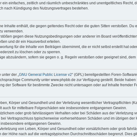
ber ein einfaches, zeitlich und räumlich unbeschränktes und unentgeltliches Recht
auch nach Kündigung des Nutzungsvertrages bestehen.
ine Inhalte enthält, die gegen geltendes Recht oder die guten Sitten verstoßen. Du 
 zu verwenden.
erstößen gegen diese Nutzungsbedingungen oder anderer im Board veröffentlichte
ßen und dir ein Hausverbot erteilen.
ortung für die Inhalte von Beiträgen übernimmt, die er nicht selbst erstellt hat od
jederzeit zu löschen oder zu sperren.
räge abzuändern, sofern sie gegen o. g. Regeln verstoßen oder geeignet sind, dem
 unter der „
GNU General Public License v2
“ (GPL) bereitgestellten Foren-Softwa
chsprachige Community unter www.phpbb.de zur Verfügung gestellt. Beide haben ke
g der Software für bestimmte Zwecke nicht untersagen oder auf Inhalte fremder F
ben, Körper und Gesundheit und der Verletzung wesentlicher Vertragspflichten (Kard
gilt auch für mittelbare Folgeschäden wie insbesondere entgangenen Gewinn.
ätzlichem oder grob fahrlässigem Verhalten oder bei Schäden aus der Verletzung 
 die bei Vertragsschluss typischerweise vorhersehbaren Schäden und im übrigen de
wie insbesondere entgangenen Gewinn.
erletzung von Leben, Körper und Gesundheit oder vorsätzlichem oder grob fahrläs
der Höhe nach auf die vertragstypischen Durchschnittsschäden begrenzt. Dies gi