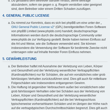
Du gestattest dem Betreiber darüber hinaus, deine Beiträge
abzuändern, sofern sie gegen o. g. Regeln verstoßen oder geeignet
sind, dem Betreiber oder einem Dritten Schaden zuzufügen.
4. GENERAL PUBLIC LICENSE
Du nimmst zur Kenntnis, dass es sich bei phpBB um eine unter der „
GNU General Public License v2
“ (GPL) bereitgestellten Foren-Software
von phpBB Limited (www.phpbb.com) handelt; deutschsprachige
Informationen werden durch die deutschsprachige Community unter
www.phpbb.de zur Verfügung gestellt. Beide haben keinen Einfluss auf
die Art und Weise, wie die Software verwendet wird. Sie können
insbesondere die Verwendung der Software für bestimmte Zwecke nicht
untersagen oder auf Inhalte fremder Foren Einfluss nehmen.
5. GEWÄHRLEISTUNG
Der Betreiber haftet mit Ausnahme der Verletzung von Leben, Körper
und Gesundheit und der Verletzung wesentlicher Vertragspflichten
(Kardinalpflichten) nur für Schäden, die auf ein vorsätzliches oder grob
fahrlässiges Verhalten zurückzuführen sind. Dies gilt auch für mittelbare
Folgeschäden wie insbesondere entgangenen Gewinn.
Die Haftung ist gegenüber Verbrauchern außer bei vorsätzlichem oder
grob fahrlässigem Verhalten oder bei Schäden aus der Verletzung von
Leben, Körper und Gesundheit und der Verletzung wesentlicher
Vertragspflichten (Kardinalpflichten) auf die bei Vertragsschluss
typischerweise vorhersehbaren Schäden und im übrigen der Höhe nach
auf die vertragstypischen Durchschnittsschäden begrenzt. Dies gilt auch