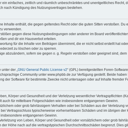
ber ein einfaches, zeitlich und räumlich unbeschränktes und unentgeltliches Recht
auch nach Kündigung des Nutzungsvertrages bestehen.
ine Inhalte enthält, die gegen geltendes Recht oder die guten Sitten verstoßen. Du 
 zu verwenden.
erstößen gegen diese Nutzungsbedingungen oder anderer im Board veröffentlichte
ßen und dir ein Hausverbot erteilen.
ortung für die Inhalte von Beiträgen übernimmt, die er nicht selbst erstellt hat od
jederzeit zu löschen oder zu sperren.
räge abzuändern, sofern sie gegen o. g. Regeln verstoßen oder geeignet sind, dem
 unter der „
GNU General Public License v2
“ (GPL) bereitgestellten Foren-Softwa
chsprachige Community unter www.phpbb.de zur Verfügung gestellt. Beide haben ke
g der Software für bestimmte Zwecke nicht untersagen oder auf Inhalte fremder F
ben, Körper und Gesundheit und der Verletzung wesentlicher Vertragspflichten (Kard
gilt auch für mittelbare Folgeschäden wie insbesondere entgangenen Gewinn.
ätzlichem oder grob fahrlässigem Verhalten oder bei Schäden aus der Verletzung 
 die bei Vertragsschluss typischerweise vorhersehbaren Schäden und im übrigen de
wie insbesondere entgangenen Gewinn.
erletzung von Leben, Körper und Gesundheit oder vorsätzlichem oder grob fahrläs
der Höhe nach auf die vertragstypischen Durchschnittsschäden begrenzt. Dies gi