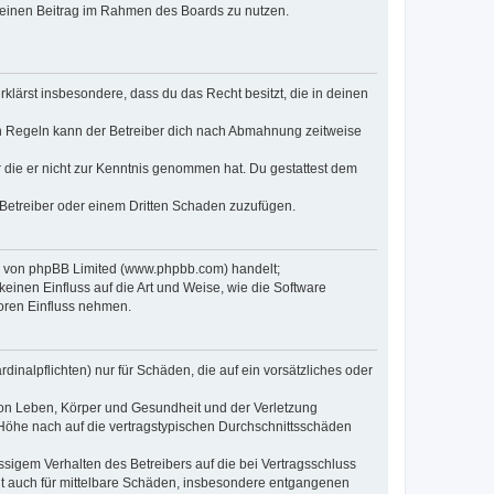
, deinen Beitrag im Rahmen des Boards zu nutzen.
erklärst insbesondere, dass du das Recht besitzt, die in deinen
n Regeln kann der Betreiber dich nach Abmahnung zeitweise
er die er nicht zur Kenntnis genommen hat. Du gestattest dem
 Betreiber oder einem Dritten Schaden zuzufügen.
re von phpBB Limited (www.phpbb.com) handelt;
inen Einfluss auf die Art und Weise, wie die Software
oren Einfluss nehmen.
inalpflichten) nur für Schäden, die auf ein vorsätzliches oder
von Leben, Körper und Gesundheit und der Verletzung
r Höhe nach auf die vertragstypischen Durchschnittsschäden
sigem Verhalten des Betreibers auf die bei Vertragsschluss
lt auch für mittelbare Schäden, insbesondere entgangenen