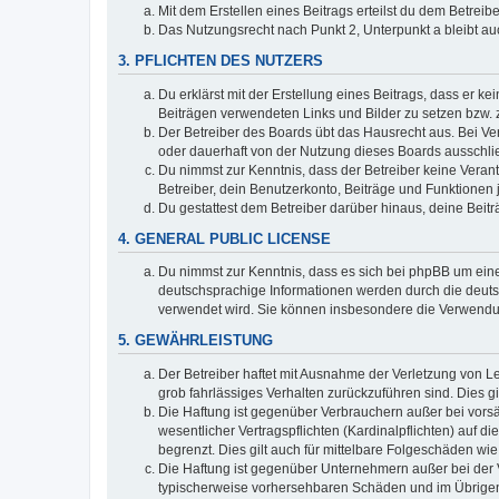
Mit dem Erstellen eines Beitrags erteilst du dem Betrei
Das Nutzungsrecht nach Punkt 2, Unterpunkt a bleibt 
3. PFLICHTEN DES NUTZERS
Du erklärst mit der Erstellung eines Beitrags, dass er ke
Beiträgen verwendeten Links und Bilder zu setzen bzw.
Der Betreiber des Boards übt das Hausrecht aus. Bei V
oder dauerhaft von der Nutzung dieses Boards ausschlie
Du nimmst zur Kenntnis, dass der Betreiber keine Verantw
Betreiber, dein Benutzerkonto, Beiträge und Funktionen 
Du gestattest dem Betreiber darüber hinaus, deine Beit
4. GENERAL PUBLIC LICENSE
Du nimmst zur Kenntnis, dass es sich bei phpBB um eine
deutschsprachige Informationen werden durch die deuts
verwendet wird. Sie können insbesondere die Verwendun
5. GEWÄHRLEISTUNG
Der Betreiber haftet mit Ausnahme der Verletzung von Le
grob fahrlässiges Verhalten zurückzuführen sind. Dies 
Die Haftung ist gegenüber Verbrauchern außer bei vors
wesentlicher Vertragspflichten (Kardinalpflichten) auf
begrenzt. Dies gilt auch für mittelbare Folgeschäden 
Die Haftung ist gegenüber Unternehmern außer bei der V
typischerweise vorhersehbaren Schäden und im Übrigen 