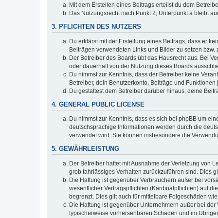
Mit dem Erstellen eines Beitrags erteilst du dem Betrei
Das Nutzungsrecht nach Punkt 2, Unterpunkt a bleibt 
3. PFLICHTEN DES NUTZERS
Du erklärst mit der Erstellung eines Beitrags, dass er ke
Beiträgen verwendeten Links und Bilder zu setzen bzw.
Der Betreiber des Boards übt das Hausrecht aus. Bei V
oder dauerhaft von der Nutzung dieses Boards ausschlie
Du nimmst zur Kenntnis, dass der Betreiber keine Verantw
Betreiber, dein Benutzerkonto, Beiträge und Funktionen 
Du gestattest dem Betreiber darüber hinaus, deine Beit
4. GENERAL PUBLIC LICENSE
Du nimmst zur Kenntnis, dass es sich bei phpBB um eine
deutschsprachige Informationen werden durch die deuts
verwendet wird. Sie können insbesondere die Verwendun
5. GEWÄHRLEISTUNG
Der Betreiber haftet mit Ausnahme der Verletzung von Le
grob fahrlässiges Verhalten zurückzuführen sind. Dies 
Die Haftung ist gegenüber Verbrauchern außer bei vors
wesentlicher Vertragspflichten (Kardinalpflichten) auf
begrenzt. Dies gilt auch für mittelbare Folgeschäden 
Die Haftung ist gegenüber Unternehmern außer bei der V
typischerweise vorhersehbaren Schäden und im Übrigen 