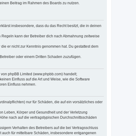
, deinen Beitrag im Rahmen des Boards zu nutzen.
erklärst insbesondere, dass du das Recht besitzt, die in deinen
n Regeln kann der Betreiber dich nach Abmahnung zeitweise
er die er nicht zur Kenntnis genommen hat. Du gestattest dem
 Betreiber oder einem Dritten Schaden zuzufügen.
re von phpBB Limited (www.phpbb.com) handelt;
inen Einfluss auf die Art und Weise, wie die Software
oren Einfluss nehmen.
inalpflichten) nur für Schäden, die auf ein vorsätzliches oder
von Leben, Körper und Gesundheit und der Verletzung
r Höhe nach auf die vertragstypischen Durchschnittsschäden
sigem Verhalten des Betreibers auf die bei Vertragsschluss
lt auch für mittelbare Schäden, insbesondere entgangenen