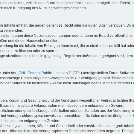
ber ein einfaches, zeitlich und räumlich unbeschränktes und unentgeltliches Recht
auch nach Kündigung des Nutzungsvertrages bestehen.
ine Inhalte enthält, die gegen geltendes Recht oder die guten Sitten verstoßen. Du 
 zu verwenden.
erstößen gegen diese Nutzungsbedingungen oder anderer im Board veröffentlichte
ßen und dir ein Hausverbot erteilen.
ortung für die Inhalte von Beiträgen übernimmt, die er nicht selbst erstellt hat od
jederzeit zu löschen oder zu sperren.
räge abzuändern, sofern sie gegen o. g. Regeln verstoßen oder geeignet sind, dem
 unter der „
GNU General Public License v2
“ (GPL) bereitgestellten Foren-Softwa
chsprachige Community unter www.phpbb.de zur Verfügung gestellt. Beide haben ke
g der Software für bestimmte Zwecke nicht untersagen oder auf Inhalte fremder F
ben, Körper und Gesundheit und der Verletzung wesentlicher Vertragspflichten (Kard
gilt auch für mittelbare Folgeschäden wie insbesondere entgangenen Gewinn.
ätzlichem oder grob fahrlässigem Verhalten oder bei Schäden aus der Verletzung 
 die bei Vertragsschluss typischerweise vorhersehbaren Schäden und im übrigen de
wie insbesondere entgangenen Gewinn.
erletzung von Leben, Körper und Gesundheit oder vorsätzlichem oder grob fahrläs
der Höhe nach auf die vertragstypischen Durchschnittsschäden begrenzt. Dies gi