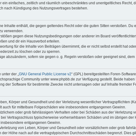
ber ein einfaches, zeitlich und räumlich unbeschränktes und unentgeltliches Recht
auch nach Kündigung des Nutzungsvertrages bestehen.
ine Inhalte enthält, die gegen geltendes Recht oder die guten Sitten verstoßen. Du 
 zu verwenden.
erstößen gegen diese Nutzungsbedingungen oder anderer im Board veröffentlichte
ßen und dir ein Hausverbot erteilen.
ortung für die Inhalte von Beiträgen übernimmt, die er nicht selbst erstellt hat od
jederzeit zu löschen oder zu sperren.
räge abzuändern, sofern sie gegen o. g. Regeln verstoßen oder geeignet sind, dem
 unter der „
GNU General Public License v2
“ (GPL) bereitgestellten Foren-Softwa
chsprachige Community unter www.phpbb.de zur Verfügung gestellt. Beide haben ke
g der Software für bestimmte Zwecke nicht untersagen oder auf Inhalte fremder F
ben, Körper und Gesundheit und der Verletzung wesentlicher Vertragspflichten (Kard
gilt auch für mittelbare Folgeschäden wie insbesondere entgangenen Gewinn.
ätzlichem oder grob fahrlässigem Verhalten oder bei Schäden aus der Verletzung 
 die bei Vertragsschluss typischerweise vorhersehbaren Schäden und im übrigen de
wie insbesondere entgangenen Gewinn.
erletzung von Leben, Körper und Gesundheit oder vorsätzlichem oder grob fahrläs
der Höhe nach auf die vertragstypischen Durchschnittsschäden begrenzt. Dies gi