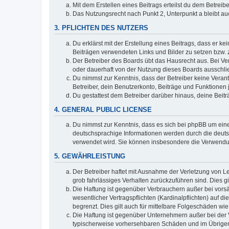
Mit dem Erstellen eines Beitrags erteilst du dem Betrei
Das Nutzungsrecht nach Punkt 2, Unterpunkt a bleibt 
3. PFLICHTEN DES NUTZERS
Du erklärst mit der Erstellung eines Beitrags, dass er ke
Beiträgen verwendeten Links und Bilder zu setzen bzw.
Der Betreiber des Boards übt das Hausrecht aus. Bei V
oder dauerhaft von der Nutzung dieses Boards ausschlie
Du nimmst zur Kenntnis, dass der Betreiber keine Verantw
Betreiber, dein Benutzerkonto, Beiträge und Funktionen 
Du gestattest dem Betreiber darüber hinaus, deine Beit
4. GENERAL PUBLIC LICENSE
Du nimmst zur Kenntnis, dass es sich bei phpBB um eine
deutschsprachige Informationen werden durch die deuts
verwendet wird. Sie können insbesondere die Verwendun
5. GEWÄHRLEISTUNG
Der Betreiber haftet mit Ausnahme der Verletzung von Le
grob fahrlässiges Verhalten zurückzuführen sind. Dies 
Die Haftung ist gegenüber Verbrauchern außer bei vors
wesentlicher Vertragspflichten (Kardinalpflichten) auf
begrenzt. Dies gilt auch für mittelbare Folgeschäden 
Die Haftung ist gegenüber Unternehmern außer bei der V
typischerweise vorhersehbaren Schäden und im Übrigen 