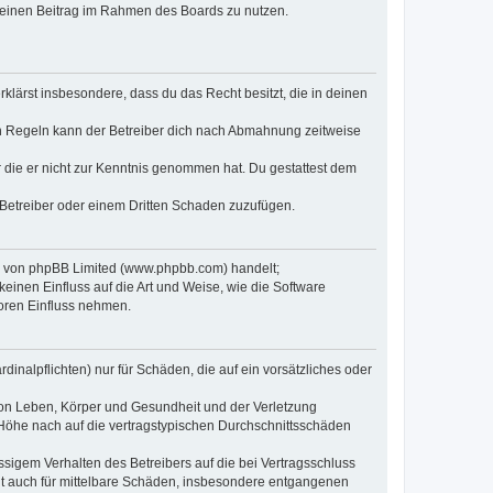
, deinen Beitrag im Rahmen des Boards zu nutzen.
erklärst insbesondere, dass du das Recht besitzt, die in deinen
n Regeln kann der Betreiber dich nach Abmahnung zeitweise
er die er nicht zur Kenntnis genommen hat. Du gestattest dem
 Betreiber oder einem Dritten Schaden zuzufügen.
re von phpBB Limited (www.phpbb.com) handelt;
inen Einfluss auf die Art und Weise, wie die Software
oren Einfluss nehmen.
inalpflichten) nur für Schäden, die auf ein vorsätzliches oder
von Leben, Körper und Gesundheit und der Verletzung
r Höhe nach auf die vertragstypischen Durchschnittsschäden
sigem Verhalten des Betreibers auf die bei Vertragsschluss
lt auch für mittelbare Schäden, insbesondere entgangenen