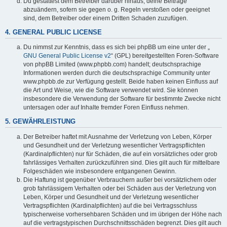
Du gestattest dem Betreiber darüber hinaus, deine Beiträge
abzuändern, sofern sie gegen o. g. Regeln verstoßen oder geeignet
sind, dem Betreiber oder einem Dritten Schaden zuzufügen.
4. GENERAL PUBLIC LICENSE
Du nimmst zur Kenntnis, dass es sich bei phpBB um eine unter der „
GNU General Public License v2
“ (GPL) bereitgestellten Foren-Software
von phpBB Limited (www.phpbb.com) handelt; deutschsprachige
Informationen werden durch die deutschsprachige Community unter
www.phpbb.de zur Verfügung gestellt. Beide haben keinen Einfluss auf
die Art und Weise, wie die Software verwendet wird. Sie können
insbesondere die Verwendung der Software für bestimmte Zwecke nicht
untersagen oder auf Inhalte fremder Foren Einfluss nehmen.
5. GEWÄHRLEISTUNG
Der Betreiber haftet mit Ausnahme der Verletzung von Leben, Körper
und Gesundheit und der Verletzung wesentlicher Vertragspflichten
(Kardinalpflichten) nur für Schäden, die auf ein vorsätzliches oder grob
fahrlässiges Verhalten zurückzuführen sind. Dies gilt auch für mittelbare
Folgeschäden wie insbesondere entgangenen Gewinn.
Die Haftung ist gegenüber Verbrauchern außer bei vorsätzlichem oder
grob fahrlässigem Verhalten oder bei Schäden aus der Verletzung von
Leben, Körper und Gesundheit und der Verletzung wesentlicher
Vertragspflichten (Kardinalpflichten) auf die bei Vertragsschluss
typischerweise vorhersehbaren Schäden und im übrigen der Höhe nach
auf die vertragstypischen Durchschnittsschäden begrenzt. Dies gilt auch