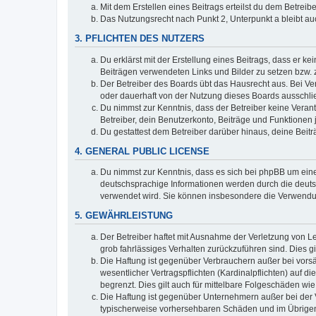
Mit dem Erstellen eines Beitrags erteilst du dem Betrei
Das Nutzungsrecht nach Punkt 2, Unterpunkt a bleibt 
3. PFLICHTEN DES NUTZERS
Du erklärst mit der Erstellung eines Beitrags, dass er ke
Beiträgen verwendeten Links und Bilder zu setzen bzw.
Der Betreiber des Boards übt das Hausrecht aus. Bei V
oder dauerhaft von der Nutzung dieses Boards ausschlie
Du nimmst zur Kenntnis, dass der Betreiber keine Verantw
Betreiber, dein Benutzerkonto, Beiträge und Funktionen 
Du gestattest dem Betreiber darüber hinaus, deine Beit
4. GENERAL PUBLIC LICENSE
Du nimmst zur Kenntnis, dass es sich bei phpBB um eine
deutschsprachige Informationen werden durch die deuts
verwendet wird. Sie können insbesondere die Verwendun
5. GEWÄHRLEISTUNG
Der Betreiber haftet mit Ausnahme der Verletzung von Le
grob fahrlässiges Verhalten zurückzuführen sind. Dies 
Die Haftung ist gegenüber Verbrauchern außer bei vors
wesentlicher Vertragspflichten (Kardinalpflichten) auf
begrenzt. Dies gilt auch für mittelbare Folgeschäden 
Die Haftung ist gegenüber Unternehmern außer bei der V
typischerweise vorhersehbaren Schäden und im Übrigen 