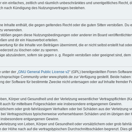
ber ein einfaches, zeitlich und räumlich unbeschränktes und unentgeltliches Recht
auch nach Kündigung des Nutzungsvertrages bestehen.
ine Inhalte enthält, die gegen geltendes Recht oder die guten Sitten verstoßen. Du 
 zu verwenden.
erstößen gegen diese Nutzungsbedingungen oder anderer im Board veröffentlichte
ßen und dir ein Hausverbot erteilen.
ortung für die Inhalte von Beiträgen übernimmt, die er nicht selbst erstellt hat od
jederzeit zu löschen oder zu sperren.
räge abzuändern, sofern sie gegen o. g. Regeln verstoßen oder geeignet sind, dem
 unter der „
GNU General Public License v2
“ (GPL) bereitgestellten Foren-Softwa
chsprachige Community unter www.phpbb.de zur Verfügung gestellt. Beide haben ke
g der Software für bestimmte Zwecke nicht untersagen oder auf Inhalte fremder F
ben, Körper und Gesundheit und der Verletzung wesentlicher Vertragspflichten (Kard
gilt auch für mittelbare Folgeschäden wie insbesondere entgangenen Gewinn.
ätzlichem oder grob fahrlässigem Verhalten oder bei Schäden aus der Verletzung 
 die bei Vertragsschluss typischerweise vorhersehbaren Schäden und im übrigen de
wie insbesondere entgangenen Gewinn.
erletzung von Leben, Körper und Gesundheit oder vorsätzlichem oder grob fahrläs
der Höhe nach auf die vertragstypischen Durchschnittsschäden begrenzt. Dies gi