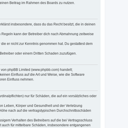
, deinen Beitrag im Rahmen des Boards zu nutzen.
erklärst insbesondere, dass du das Recht besitzt, die in deinen
n Regeln kann der Betreiber dich nach Abmahnung zeitweise
er die er nicht zur Kenntnis genommen hat. Du gestattest dem
 Betreiber oder einem Dritten Schaden zuzufügen.
re von phpBB Limited (www.phpbb.com) handelt;
inen Einfluss auf die Art und Weise, wie die Software
oren Einfluss nehmen.
inalpflichten) nur für Schäden, die auf ein vorsätzliches oder
von Leben, Körper und Gesundheit und der Verletzung
r Höhe nach auf die vertragstypischen Durchschnittsschäden
sigem Verhalten des Betreibers auf die bei Vertragsschluss
lt auch für mittelbare Schäden, insbesondere entgangenen