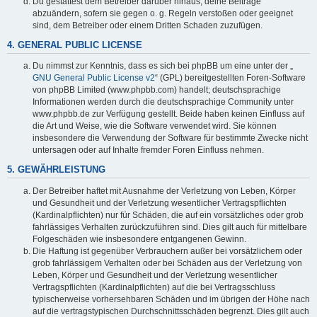
Du gestattest dem Betreiber darüber hinaus, deine Beiträge
abzuändern, sofern sie gegen o. g. Regeln verstoßen oder geeignet
sind, dem Betreiber oder einem Dritten Schaden zuzufügen.
4. GENERAL PUBLIC LICENSE
Du nimmst zur Kenntnis, dass es sich bei phpBB um eine unter der „
GNU General Public License v2
“ (GPL) bereitgestellten Foren-Software
von phpBB Limited (www.phpbb.com) handelt; deutschsprachige
Informationen werden durch die deutschsprachige Community unter
www.phpbb.de zur Verfügung gestellt. Beide haben keinen Einfluss auf
die Art und Weise, wie die Software verwendet wird. Sie können
insbesondere die Verwendung der Software für bestimmte Zwecke nicht
untersagen oder auf Inhalte fremder Foren Einfluss nehmen.
5. GEWÄHRLEISTUNG
Der Betreiber haftet mit Ausnahme der Verletzung von Leben, Körper
und Gesundheit und der Verletzung wesentlicher Vertragspflichten
(Kardinalpflichten) nur für Schäden, die auf ein vorsätzliches oder grob
fahrlässiges Verhalten zurückzuführen sind. Dies gilt auch für mittelbare
Folgeschäden wie insbesondere entgangenen Gewinn.
Die Haftung ist gegenüber Verbrauchern außer bei vorsätzlichem oder
grob fahrlässigem Verhalten oder bei Schäden aus der Verletzung von
Leben, Körper und Gesundheit und der Verletzung wesentlicher
Vertragspflichten (Kardinalpflichten) auf die bei Vertragsschluss
typischerweise vorhersehbaren Schäden und im übrigen der Höhe nach
auf die vertragstypischen Durchschnittsschäden begrenzt. Dies gilt auch