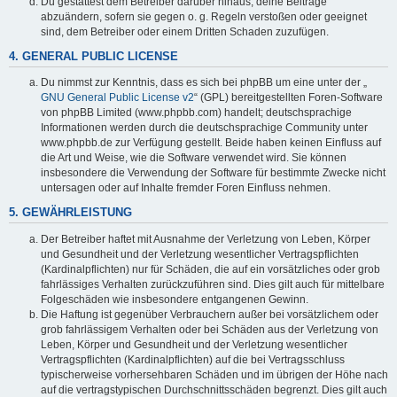
Du gestattest dem Betreiber darüber hinaus, deine Beiträge
abzuändern, sofern sie gegen o. g. Regeln verstoßen oder geeignet
sind, dem Betreiber oder einem Dritten Schaden zuzufügen.
4. GENERAL PUBLIC LICENSE
Du nimmst zur Kenntnis, dass es sich bei phpBB um eine unter der „
GNU General Public License v2
“ (GPL) bereitgestellten Foren-Software
von phpBB Limited (www.phpbb.com) handelt; deutschsprachige
Informationen werden durch die deutschsprachige Community unter
www.phpbb.de zur Verfügung gestellt. Beide haben keinen Einfluss auf
die Art und Weise, wie die Software verwendet wird. Sie können
insbesondere die Verwendung der Software für bestimmte Zwecke nicht
untersagen oder auf Inhalte fremder Foren Einfluss nehmen.
5. GEWÄHRLEISTUNG
Der Betreiber haftet mit Ausnahme der Verletzung von Leben, Körper
und Gesundheit und der Verletzung wesentlicher Vertragspflichten
(Kardinalpflichten) nur für Schäden, die auf ein vorsätzliches oder grob
fahrlässiges Verhalten zurückzuführen sind. Dies gilt auch für mittelbare
Folgeschäden wie insbesondere entgangenen Gewinn.
Die Haftung ist gegenüber Verbrauchern außer bei vorsätzlichem oder
grob fahrlässigem Verhalten oder bei Schäden aus der Verletzung von
Leben, Körper und Gesundheit und der Verletzung wesentlicher
Vertragspflichten (Kardinalpflichten) auf die bei Vertragsschluss
typischerweise vorhersehbaren Schäden und im übrigen der Höhe nach
auf die vertragstypischen Durchschnittsschäden begrenzt. Dies gilt auch