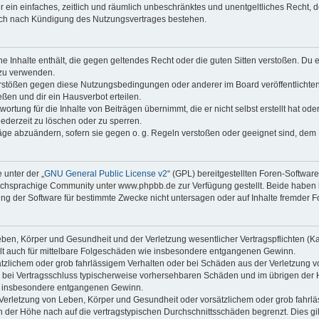
ber ein einfaches, zeitlich und räumlich unbeschränktes und unentgeltliches Recht
auch nach Kündigung des Nutzungsvertrages bestehen.
ine Inhalte enthält, die gegen geltendes Recht oder die guten Sitten verstoßen. Du 
 zu verwenden.
erstößen gegen diese Nutzungsbedingungen oder anderer im Board veröffentlichte
ßen und dir ein Hausverbot erteilen.
ortung für die Inhalte von Beiträgen übernimmt, die er nicht selbst erstellt hat od
jederzeit zu löschen oder zu sperren.
räge abzuändern, sofern sie gegen o. g. Regeln verstoßen oder geeignet sind, dem
 unter der „
GNU General Public License v2
“ (GPL) bereitgestellten Foren-Softwa
chsprachige Community unter www.phpbb.de zur Verfügung gestellt. Beide haben ke
g der Software für bestimmte Zwecke nicht untersagen oder auf Inhalte fremder F
ben, Körper und Gesundheit und der Verletzung wesentlicher Vertragspflichten (Kard
gilt auch für mittelbare Folgeschäden wie insbesondere entgangenen Gewinn.
ätzlichem oder grob fahrlässigem Verhalten oder bei Schäden aus der Verletzung 
 die bei Vertragsschluss typischerweise vorhersehbaren Schäden und im übrigen de
wie insbesondere entgangenen Gewinn.
erletzung von Leben, Körper und Gesundheit oder vorsätzlichem oder grob fahrläs
der Höhe nach auf die vertragstypischen Durchschnittsschäden begrenzt. Dies gi