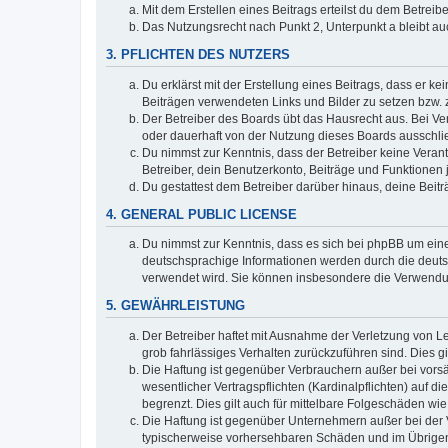
Mit dem Erstellen eines Beitrags erteilst du dem Betrei
Das Nutzungsrecht nach Punkt 2, Unterpunkt a bleibt 
3. PFLICHTEN DES NUTZERS
Du erklärst mit der Erstellung eines Beitrags, dass er ke
Beiträgen verwendeten Links und Bilder zu setzen bzw.
Der Betreiber des Boards übt das Hausrecht aus. Bei V
oder dauerhaft von der Nutzung dieses Boards ausschlie
Du nimmst zur Kenntnis, dass der Betreiber keine Verantw
Betreiber, dein Benutzerkonto, Beiträge und Funktionen 
Du gestattest dem Betreiber darüber hinaus, deine Beit
4. GENERAL PUBLIC LICENSE
Du nimmst zur Kenntnis, dass es sich bei phpBB um eine
deutschsprachige Informationen werden durch die deuts
verwendet wird. Sie können insbesondere die Verwendun
5. GEWÄHRLEISTUNG
Der Betreiber haftet mit Ausnahme der Verletzung von Le
grob fahrlässiges Verhalten zurückzuführen sind. Dies 
Die Haftung ist gegenüber Verbrauchern außer bei vors
wesentlicher Vertragspflichten (Kardinalpflichten) auf
begrenzt. Dies gilt auch für mittelbare Folgeschäden 
Die Haftung ist gegenüber Unternehmern außer bei der V
typischerweise vorhersehbaren Schäden und im Übrigen 