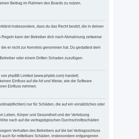
, deinen Beitrag im Rahmen des Boards zu nutzen.
erklärst insbesondere, dass du das Recht besitzt, die in deinen
n Regeln kann der Betreiber dich nach Abmahnung zeitweise
er die er nicht zur Kenntnis genommen hat. Du gestattest dem
 Betreiber oder einem Dritten Schaden zuzufügen.
re von phpBB Limited (www.phpbb.com) handelt;
inen Einfluss auf die Art und Weise, wie die Software
oren Einfluss nehmen.
inalpflichten) nur für Schäden, die auf ein vorsätzliches oder
von Leben, Körper und Gesundheit und der Verletzung
r Höhe nach auf die vertragstypischen Durchschnittsschäden
sigem Verhalten des Betreibers auf die bei Vertragsschluss
lt auch für mittelbare Schäden, insbesondere entgangenen