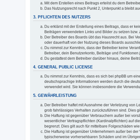
Mit dem Erstellen eines Beitrags erteilst du dem Betrei
Das Nutzungsrecht nach Punkt 2, Unterpunkt a bleibt 
3. PFLICHTEN DES NUTZERS
Du erklärst mit der Erstellung eines Beitrags, dass er ke
Beiträgen verwendeten Links und Bilder zu setzen bzw.
Der Betreiber des Boards übt das Hausrecht aus. Bei V
oder dauerhaft von der Nutzung dieses Boards ausschlie
Du nimmst zur Kenntnis, dass der Betreiber keine Verantw
Betreiber, dein Benutzerkonto, Beiträge und Funktionen 
Du gestattest dem Betreiber darüber hinaus, deine Beit
4. GENERAL PUBLIC LICENSE
Du nimmst zur Kenntnis, dass es sich bei phpBB um eine
deutschsprachige Informationen werden durch die deuts
verwendet wird. Sie können insbesondere die Verwendun
5. GEWÄHRLEISTUNG
Der Betreiber haftet mit Ausnahme der Verletzung von Le
grob fahrlässiges Verhalten zurückzuführen sind. Dies 
Die Haftung ist gegenüber Verbrauchern außer bei vors
wesentlicher Vertragspflichten (Kardinalpflichten) auf
begrenzt. Dies gilt auch für mittelbare Folgeschäden 
Die Haftung ist gegenüber Unternehmern außer bei der V
typischerweise vorhersehbaren Schäden und im Übrigen 