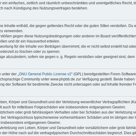
ber ein einfaches, zeitlich und räumlich unbeschränktes und unentgeltliches Recht
auch nach Kündigung des Nutzungsvertrages bestehen.
ine Inhalte enthält, die gegen geltendes Recht oder die guten Sitten verstoßen. Du 
 zu verwenden.
erstößen gegen diese Nutzungsbedingungen oder anderer im Board veröffentlichte
ßen und dir ein Hausverbot erteilen.
ortung für die Inhalte von Beiträgen übernimmt, die er nicht selbst erstellt hat od
jederzeit zu löschen oder zu sperren.
räge abzuändern, sofern sie gegen o. g. Regeln verstoßen oder geeignet sind, dem
 unter der „
GNU General Public License v2
“ (GPL) bereitgestellten Foren-Softwa
chsprachige Community unter www.phpbb.de zur Verfügung gestellt. Beide haben ke
g der Software für bestimmte Zwecke nicht untersagen oder auf Inhalte fremder F
ben, Körper und Gesundheit und der Verletzung wesentlicher Vertragspflichten (Kard
gilt auch für mittelbare Folgeschäden wie insbesondere entgangenen Gewinn.
ätzlichem oder grob fahrlässigem Verhalten oder bei Schäden aus der Verletzung 
 die bei Vertragsschluss typischerweise vorhersehbaren Schäden und im übrigen de
wie insbesondere entgangenen Gewinn.
erletzung von Leben, Körper und Gesundheit oder vorsätzlichem oder grob fahrläs
der Höhe nach auf die vertragstypischen Durchschnittsschäden begrenzt. Dies gi