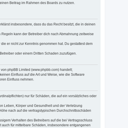
, deinen Beitrag im Rahmen des Boards zu nutzen.
erklärst insbesondere, dass du das Recht besitzt, die in deinen
n Regeln kann der Betreiber dich nach Abmahnung zeitweise
er die er nicht zur Kenntnis genommen hat. Du gestattest dem
 Betreiber oder einem Dritten Schaden zuzufügen.
re von phpBB Limited (www.phpbb.com) handelt;
inen Einfluss auf die Art und Weise, wie die Software
oren Einfluss nehmen.
inalpflichten) nur für Schäden, die auf ein vorsätzliches oder
von Leben, Körper und Gesundheit und der Verletzung
r Höhe nach auf die vertragstypischen Durchschnittsschäden
sigem Verhalten des Betreibers auf die bei Vertragsschluss
lt auch für mittelbare Schäden, insbesondere entgangenen