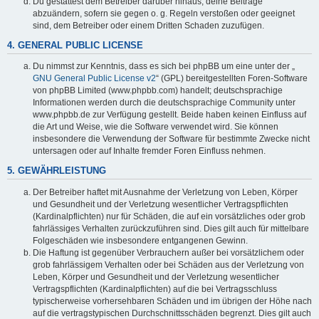
Du gestattest dem Betreiber darüber hinaus, deine Beiträge
abzuändern, sofern sie gegen o. g. Regeln verstoßen oder geeignet
sind, dem Betreiber oder einem Dritten Schaden zuzufügen.
4. GENERAL PUBLIC LICENSE
Du nimmst zur Kenntnis, dass es sich bei phpBB um eine unter der „
GNU General Public License v2
“ (GPL) bereitgestellten Foren-Software
von phpBB Limited (www.phpbb.com) handelt; deutschsprachige
Informationen werden durch die deutschsprachige Community unter
www.phpbb.de zur Verfügung gestellt. Beide haben keinen Einfluss auf
die Art und Weise, wie die Software verwendet wird. Sie können
insbesondere die Verwendung der Software für bestimmte Zwecke nicht
untersagen oder auf Inhalte fremder Foren Einfluss nehmen.
5. GEWÄHRLEISTUNG
Der Betreiber haftet mit Ausnahme der Verletzung von Leben, Körper
und Gesundheit und der Verletzung wesentlicher Vertragspflichten
(Kardinalpflichten) nur für Schäden, die auf ein vorsätzliches oder grob
fahrlässiges Verhalten zurückzuführen sind. Dies gilt auch für mittelbare
Folgeschäden wie insbesondere entgangenen Gewinn.
Die Haftung ist gegenüber Verbrauchern außer bei vorsätzlichem oder
grob fahrlässigem Verhalten oder bei Schäden aus der Verletzung von
Leben, Körper und Gesundheit und der Verletzung wesentlicher
Vertragspflichten (Kardinalpflichten) auf die bei Vertragsschluss
typischerweise vorhersehbaren Schäden und im übrigen der Höhe nach
auf die vertragstypischen Durchschnittsschäden begrenzt. Dies gilt auch