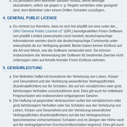
Du gestattest dem Betreiber darüber hinaus, deine Beiträge
abzuändern, sofern sie gegen o. g. Regeln verstoßen oder geeignet
sind, dem Betreiber oder einem Dritten Schaden zuzufügen.
4. GENERAL PUBLIC LICENSE
Du nimmst zur Kenntnis, dass es sich bei phpBB um eine unter der „
GNU General Public License v2
“ (GPL) bereitgestellten Foren-Software
von phpBB Limited (www.phpbb.com) handelt; deutschsprachige
Informationen werden durch die deutschsprachige Community unter
www.phpbb.de zur Verfügung gestellt. Beide haben keinen Einfluss auf
die Art und Weise, wie die Software verwendet wird. Sie können
insbesondere die Verwendung der Software für bestimmte Zwecke nicht
untersagen oder auf Inhalte fremder Foren Einfluss nehmen.
5. GEWÄHRLEISTUNG
Der Betreiber haftet mit Ausnahme der Verletzung von Leben, Körper
und Gesundheit und der Verletzung wesentlicher Vertragspflichten
(Kardinalpflichten) nur für Schäden, die auf ein vorsätzliches oder grob
fahrlässiges Verhalten zurückzuführen sind. Dies gilt auch für mittelbare
Folgeschäden wie insbesondere entgangenen Gewinn.
Die Haftung ist gegenüber Verbrauchern außer bei vorsätzlichem oder
grob fahrlässigem Verhalten oder bei Schäden aus der Verletzung von
Leben, Körper und Gesundheit und der Verletzung wesentlicher
Vertragspflichten (Kardinalpflichten) auf die bei Vertragsschluss
typischerweise vorhersehbaren Schäden und im übrigen der Höhe nach
auf die vertragstypischen Durchschnittsschäden begrenzt. Dies gilt auch