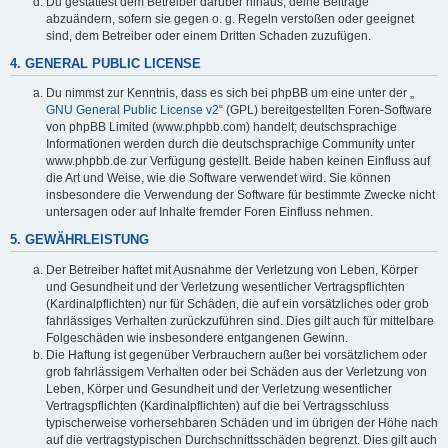
Du gestattest dem Betreiber darüber hinaus, deine Beiträge
abzuändern, sofern sie gegen o. g. Regeln verstoßen oder geeignet
sind, dem Betreiber oder einem Dritten Schaden zuzufügen.
4. GENERAL PUBLIC LICENSE
Du nimmst zur Kenntnis, dass es sich bei phpBB um eine unter der „
GNU General Public License v2
“ (GPL) bereitgestellten Foren-Software
von phpBB Limited (www.phpbb.com) handelt; deutschsprachige
Informationen werden durch die deutschsprachige Community unter
www.phpbb.de zur Verfügung gestellt. Beide haben keinen Einfluss auf
die Art und Weise, wie die Software verwendet wird. Sie können
insbesondere die Verwendung der Software für bestimmte Zwecke nicht
untersagen oder auf Inhalte fremder Foren Einfluss nehmen.
5. GEWÄHRLEISTUNG
Der Betreiber haftet mit Ausnahme der Verletzung von Leben, Körper
und Gesundheit und der Verletzung wesentlicher Vertragspflichten
(Kardinalpflichten) nur für Schäden, die auf ein vorsätzliches oder grob
fahrlässiges Verhalten zurückzuführen sind. Dies gilt auch für mittelbare
Folgeschäden wie insbesondere entgangenen Gewinn.
Die Haftung ist gegenüber Verbrauchern außer bei vorsätzlichem oder
grob fahrlässigem Verhalten oder bei Schäden aus der Verletzung von
Leben, Körper und Gesundheit und der Verletzung wesentlicher
Vertragspflichten (Kardinalpflichten) auf die bei Vertragsschluss
typischerweise vorhersehbaren Schäden und im übrigen der Höhe nach
auf die vertragstypischen Durchschnittsschäden begrenzt. Dies gilt auch