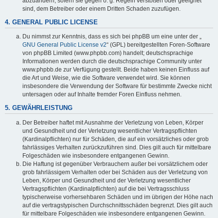
abzuändern, sofern sie gegen o. g. Regeln verstoßen oder geeignet
sind, dem Betreiber oder einem Dritten Schaden zuzufügen.
4. GENERAL PUBLIC LICENSE
Du nimmst zur Kenntnis, dass es sich bei phpBB um eine unter der „
GNU General Public License v2
“ (GPL) bereitgestellten Foren-Software
von phpBB Limited (www.phpbb.com) handelt; deutschsprachige
Informationen werden durch die deutschsprachige Community unter
www.phpbb.de zur Verfügung gestellt. Beide haben keinen Einfluss auf
die Art und Weise, wie die Software verwendet wird. Sie können
insbesondere die Verwendung der Software für bestimmte Zwecke nicht
untersagen oder auf Inhalte fremder Foren Einfluss nehmen.
5. GEWÄHRLEISTUNG
Der Betreiber haftet mit Ausnahme der Verletzung von Leben, Körper
und Gesundheit und der Verletzung wesentlicher Vertragspflichten
(Kardinalpflichten) nur für Schäden, die auf ein vorsätzliches oder grob
fahrlässiges Verhalten zurückzuführen sind. Dies gilt auch für mittelbare
Folgeschäden wie insbesondere entgangenen Gewinn.
Die Haftung ist gegenüber Verbrauchern außer bei vorsätzlichem oder
grob fahrlässigem Verhalten oder bei Schäden aus der Verletzung von
Leben, Körper und Gesundheit und der Verletzung wesentlicher
Vertragspflichten (Kardinalpflichten) auf die bei Vertragsschluss
typischerweise vorhersehbaren Schäden und im übrigen der Höhe nach
auf die vertragstypischen Durchschnittsschäden begrenzt. Dies gilt auch
für mittelbare Folgeschäden wie insbesondere entgangenen Gewinn.