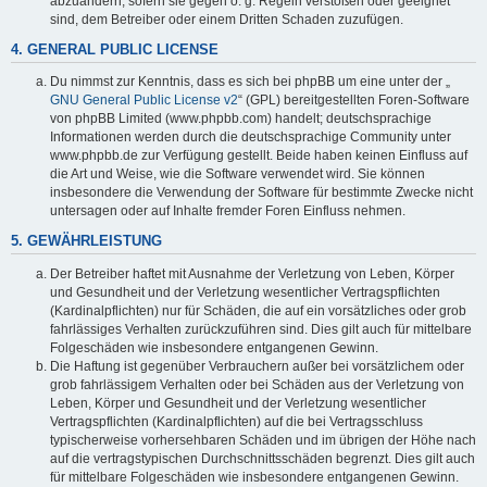
abzuändern, sofern sie gegen o. g. Regeln verstoßen oder geeignet
sind, dem Betreiber oder einem Dritten Schaden zuzufügen.
4. GENERAL PUBLIC LICENSE
Du nimmst zur Kenntnis, dass es sich bei phpBB um eine unter der „
GNU General Public License v2
“ (GPL) bereitgestellten Foren-Software
von phpBB Limited (www.phpbb.com) handelt; deutschsprachige
Informationen werden durch die deutschsprachige Community unter
www.phpbb.de zur Verfügung gestellt. Beide haben keinen Einfluss auf
die Art und Weise, wie die Software verwendet wird. Sie können
insbesondere die Verwendung der Software für bestimmte Zwecke nicht
untersagen oder auf Inhalte fremder Foren Einfluss nehmen.
5. GEWÄHRLEISTUNG
Der Betreiber haftet mit Ausnahme der Verletzung von Leben, Körper
und Gesundheit und der Verletzung wesentlicher Vertragspflichten
(Kardinalpflichten) nur für Schäden, die auf ein vorsätzliches oder grob
fahrlässiges Verhalten zurückzuführen sind. Dies gilt auch für mittelbare
Folgeschäden wie insbesondere entgangenen Gewinn.
Die Haftung ist gegenüber Verbrauchern außer bei vorsätzlichem oder
grob fahrlässigem Verhalten oder bei Schäden aus der Verletzung von
Leben, Körper und Gesundheit und der Verletzung wesentlicher
Vertragspflichten (Kardinalpflichten) auf die bei Vertragsschluss
typischerweise vorhersehbaren Schäden und im übrigen der Höhe nach
auf die vertragstypischen Durchschnittsschäden begrenzt. Dies gilt auch
für mittelbare Folgeschäden wie insbesondere entgangenen Gewinn.