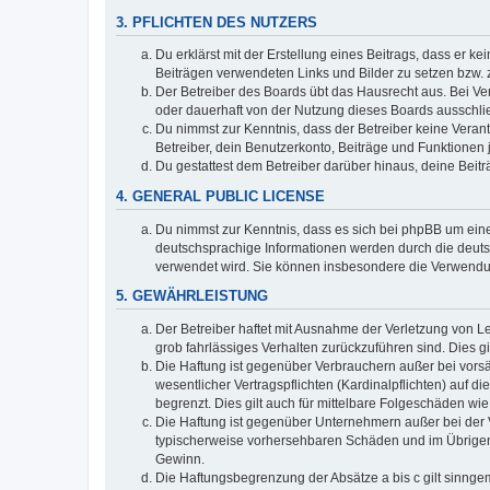
3. PFLICHTEN DES NUTZERS
Du erklärst mit der Erstellung eines Beitrags, dass er ke
Beiträgen verwendeten Links und Bilder zu setzen bzw.
Der Betreiber des Boards übt das Hausrecht aus. Bei V
oder dauerhaft von der Nutzung dieses Boards ausschlie
Du nimmst zur Kenntnis, dass der Betreiber keine Verantw
Betreiber, dein Benutzerkonto, Beiträge und Funktionen 
Du gestattest dem Betreiber darüber hinaus, deine Beit
4. GENERAL PUBLIC LICENSE
Du nimmst zur Kenntnis, dass es sich bei phpBB um eine
deutschsprachige Informationen werden durch die deuts
verwendet wird. Sie können insbesondere die Verwendun
5. GEWÄHRLEISTUNG
Der Betreiber haftet mit Ausnahme der Verletzung von Le
grob fahrlässiges Verhalten zurückzuführen sind. Dies 
Die Haftung ist gegenüber Verbrauchern außer bei vors
wesentlicher Vertragspflichten (Kardinalpflichten) auf
begrenzt. Dies gilt auch für mittelbare Folgeschäden 
Die Haftung ist gegenüber Unternehmern außer bei der V
typischerweise vorhersehbaren Schäden und im Übrigen 
Gewinn.
Die Haftungsbegrenzung der Absätze a bis c gilt sinnge