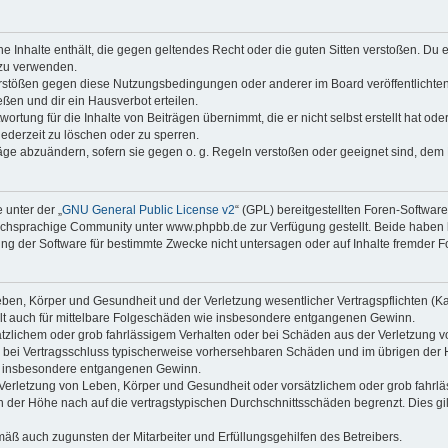
ine Inhalte enthält, die gegen geltendes Recht oder die guten Sitten verstoßen. Du 
 zu verwenden.
erstößen gegen diese Nutzungsbedingungen oder anderer im Board veröffentlichte
ßen und dir ein Hausverbot erteilen.
ortung für die Inhalte von Beiträgen übernimmt, die er nicht selbst erstellt hat od
jederzeit zu löschen oder zu sperren.
räge abzuändern, sofern sie gegen o. g. Regeln verstoßen oder geeignet sind, dem
 unter der „
GNU General Public License v2
“ (GPL) bereitgestellten Foren-Softwa
chsprachige Community unter www.phpbb.de zur Verfügung gestellt. Beide haben ke
g der Software für bestimmte Zwecke nicht untersagen oder auf Inhalte fremder F
ben, Körper und Gesundheit und der Verletzung wesentlicher Vertragspflichten (Kard
gilt auch für mittelbare Folgeschäden wie insbesondere entgangenen Gewinn.
ätzlichem oder grob fahrlässigem Verhalten oder bei Schäden aus der Verletzung 
 die bei Vertragsschluss typischerweise vorhersehbaren Schäden und im übrigen de
wie insbesondere entgangenen Gewinn.
erletzung von Leben, Körper und Gesundheit oder vorsätzlichem oder grob fahrläs
der Höhe nach auf die vertragstypischen Durchschnittsschäden begrenzt. Dies gi
mäß auch zugunsten der Mitarbeiter und Erfüllungsgehilfen des Betreibers.