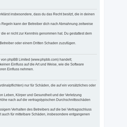
erklärst insbesondere, dass du das Recht besitzt, die in deinen
n Regeln kann der Betreiber dich nach Abmahnung zeitweise
er die er nicht zur Kenntnis genommen hat. Du gestattest dem
 Betreiber oder einem Dritten Schaden zuzufügen.
re von phpBB Limited (www.phpbb.com) handelt;
inen Einfluss auf die Art und Weise, wie die Software
oren Einfluss nehmen.
inalpflichten) nur für Schäden, die auf ein vorsätzliches oder
von Leben, Körper und Gesundheit und der Verletzung
r Höhe nach auf die vertragstypischen Durchschnittsschäden
sigem Verhalten des Betreibers auf die bei Vertragsschluss
lt auch für mittelbare Schäden, insbesondere entgangenen