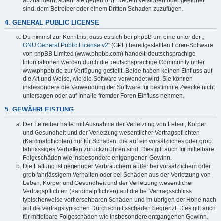
abzuändern, sofern sie gegen o. g. Regeln verstoßen oder geeignet
sind, dem Betreiber oder einem Dritten Schaden zuzufügen.
4. GENERAL PUBLIC LICENSE
Du nimmst zur Kenntnis, dass es sich bei phpBB um eine unter der „
GNU General Public License v2
“ (GPL) bereitgestellten Foren-Software
von phpBB Limited (www.phpbb.com) handelt; deutschsprachige
Informationen werden durch die deutschsprachige Community unter
www.phpbb.de zur Verfügung gestellt. Beide haben keinen Einfluss auf
die Art und Weise, wie die Software verwendet wird. Sie können
insbesondere die Verwendung der Software für bestimmte Zwecke nicht
untersagen oder auf Inhalte fremder Foren Einfluss nehmen.
5. GEWÄHRLEISTUNG
Der Betreiber haftet mit Ausnahme der Verletzung von Leben, Körper
und Gesundheit und der Verletzung wesentlicher Vertragspflichten
(Kardinalpflichten) nur für Schäden, die auf ein vorsätzliches oder grob
fahrlässiges Verhalten zurückzuführen sind. Dies gilt auch für mittelbare
Folgeschäden wie insbesondere entgangenen Gewinn.
Die Haftung ist gegenüber Verbrauchern außer bei vorsätzlichem oder
grob fahrlässigem Verhalten oder bei Schäden aus der Verletzung von
Leben, Körper und Gesundheit und der Verletzung wesentlicher
Vertragspflichten (Kardinalpflichten) auf die bei Vertragsschluss
typischerweise vorhersehbaren Schäden und im übrigen der Höhe nach
auf die vertragstypischen Durchschnittsschäden begrenzt. Dies gilt auch
für mittelbare Folgeschäden wie insbesondere entgangenen Gewinn.