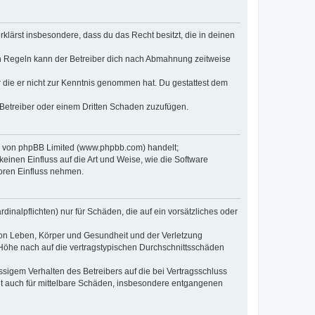
erklärst insbesondere, dass du das Recht besitzt, die in deinen
n Regeln kann der Betreiber dich nach Abmahnung zeitweise
er die er nicht zur Kenntnis genommen hat. Du gestattest dem
 Betreiber oder einem Dritten Schaden zuzufügen.
re von phpBB Limited (www.phpbb.com) handelt;
inen Einfluss auf die Art und Weise, wie die Software
oren Einfluss nehmen.
inalpflichten) nur für Schäden, die auf ein vorsätzliches oder
von Leben, Körper und Gesundheit und der Verletzung
r Höhe nach auf die vertragstypischen Durchschnittsschäden
sigem Verhalten des Betreibers auf die bei Vertragsschluss
lt auch für mittelbare Schäden, insbesondere entgangenen