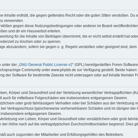
ine Inhalte enthält, die gegen geltendes Recht oder die guten Sitten verstoßen. Du 
 zu verwenden.
erstößen gegen diese Nutzungsbedingungen oder anderer im Board veröffentlichte
ßen und dir ein Hausverbot erteilen.
ortung für die Inhalte von Beiträgen übernimmt, die er nicht selbst erstellt hat od
jederzeit zu löschen oder zu sperren.
räge abzuändern, sofern sie gegen o. g. Regeln verstoßen oder geeignet sind, dem
 unter der „
GNU General Public License v2
“ (GPL) bereitgestellten Foren-Softwa
chsprachige Community unter www.phpbb.de zur Verfügung gestellt. Beide haben ke
g der Software für bestimmte Zwecke nicht untersagen oder auf Inhalte fremder F
ben, Körper und Gesundheit und der Verletzung wesentlicher Vertragspflichten (Kard
gilt auch für mittelbare Folgeschäden wie insbesondere entgangenen Gewinn.
ätzlichem oder grob fahrlässigem Verhalten oder bei Schäden aus der Verletzung 
 die bei Vertragsschluss typischerweise vorhersehbaren Schäden und im übrigen de
wie insbesondere entgangenen Gewinn.
erletzung von Leben, Körper und Gesundheit oder vorsätzlichem oder grob fahrläs
der Höhe nach auf die vertragstypischen Durchschnittsschäden begrenzt. Dies gi
mäß auch zugunsten der Mitarbeiter und Erfüllungsgehilfen des Betreibers.