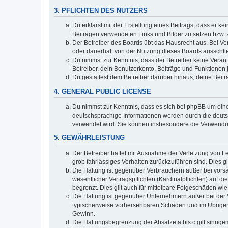
3. PFLICHTEN DES NUTZERS
Du erklärst mit der Erstellung eines Beitrags, dass er ke
Beiträgen verwendeten Links und Bilder zu setzen bzw.
Der Betreiber des Boards übt das Hausrecht aus. Bei V
oder dauerhaft von der Nutzung dieses Boards ausschlie
Du nimmst zur Kenntnis, dass der Betreiber keine Verantw
Betreiber, dein Benutzerkonto, Beiträge und Funktionen 
Du gestattest dem Betreiber darüber hinaus, deine Beit
4. GENERAL PUBLIC LICENSE
Du nimmst zur Kenntnis, dass es sich bei phpBB um eine
deutschsprachige Informationen werden durch die deuts
verwendet wird. Sie können insbesondere die Verwendun
5. GEWÄHRLEISTUNG
Der Betreiber haftet mit Ausnahme der Verletzung von Le
grob fahrlässiges Verhalten zurückzuführen sind. Dies 
Die Haftung ist gegenüber Verbrauchern außer bei vors
wesentlicher Vertragspflichten (Kardinalpflichten) auf
begrenzt. Dies gilt auch für mittelbare Folgeschäden 
Die Haftung ist gegenüber Unternehmern außer bei der V
typischerweise vorhersehbaren Schäden und im Übrigen 
Gewinn.
Die Haftungsbegrenzung der Absätze a bis c gilt sinnge