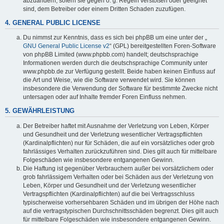
abzuändern, sofern sie gegen o. g. Regeln verstoßen oder geeignet
sind, dem Betreiber oder einem Dritten Schaden zuzufügen.
4. GENERAL PUBLIC LICENSE
Du nimmst zur Kenntnis, dass es sich bei phpBB um eine unter der „
GNU General Public License v2
“ (GPL) bereitgestellten Foren-Software
von phpBB Limited (www.phpbb.com) handelt; deutschsprachige
Informationen werden durch die deutschsprachige Community unter
www.phpbb.de zur Verfügung gestellt. Beide haben keinen Einfluss auf
die Art und Weise, wie die Software verwendet wird. Sie können
insbesondere die Verwendung der Software für bestimmte Zwecke nicht
untersagen oder auf Inhalte fremder Foren Einfluss nehmen.
5. GEWÄHRLEISTUNG
Der Betreiber haftet mit Ausnahme der Verletzung von Leben, Körper
und Gesundheit und der Verletzung wesentlicher Vertragspflichten
(Kardinalpflichten) nur für Schäden, die auf ein vorsätzliches oder grob
fahrlässiges Verhalten zurückzuführen sind. Dies gilt auch für mittelbare
Folgeschäden wie insbesondere entgangenen Gewinn.
Die Haftung ist gegenüber Verbrauchern außer bei vorsätzlichem oder
grob fahrlässigem Verhalten oder bei Schäden aus der Verletzung von
Leben, Körper und Gesundheit und der Verletzung wesentlicher
Vertragspflichten (Kardinalpflichten) auf die bei Vertragsschluss
typischerweise vorhersehbaren Schäden und im übrigen der Höhe nach
auf die vertragstypischen Durchschnittsschäden begrenzt. Dies gilt auch
für mittelbare Folgeschäden wie insbesondere entgangenen Gewinn.