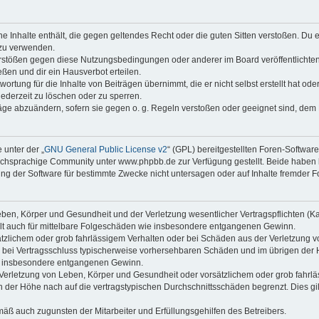
ine Inhalte enthält, die gegen geltendes Recht oder die guten Sitten verstoßen. Du 
 zu verwenden.
erstößen gegen diese Nutzungsbedingungen oder anderer im Board veröffentlichte
ßen und dir ein Hausverbot erteilen.
ortung für die Inhalte von Beiträgen übernimmt, die er nicht selbst erstellt hat od
jederzeit zu löschen oder zu sperren.
räge abzuändern, sofern sie gegen o. g. Regeln verstoßen oder geeignet sind, dem
 unter der „
GNU General Public License v2
“ (GPL) bereitgestellten Foren-Softwa
chsprachige Community unter www.phpbb.de zur Verfügung gestellt. Beide haben ke
g der Software für bestimmte Zwecke nicht untersagen oder auf Inhalte fremder F
ben, Körper und Gesundheit und der Verletzung wesentlicher Vertragspflichten (Kard
gilt auch für mittelbare Folgeschäden wie insbesondere entgangenen Gewinn.
ätzlichem oder grob fahrlässigem Verhalten oder bei Schäden aus der Verletzung 
 die bei Vertragsschluss typischerweise vorhersehbaren Schäden und im übrigen de
wie insbesondere entgangenen Gewinn.
erletzung von Leben, Körper und Gesundheit oder vorsätzlichem oder grob fahrläs
der Höhe nach auf die vertragstypischen Durchschnittsschäden begrenzt. Dies gi
mäß auch zugunsten der Mitarbeiter und Erfüllungsgehilfen des Betreibers.