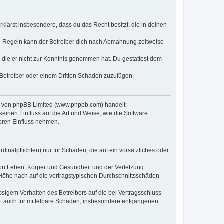
erklärst insbesondere, dass du das Recht besitzt, die in deinen
n Regeln kann der Betreiber dich nach Abmahnung zeitweise
er die er nicht zur Kenntnis genommen hat. Du gestattest dem
 Betreiber oder einem Dritten Schaden zuzufügen.
re von phpBB Limited (www.phpbb.com) handelt;
inen Einfluss auf die Art und Weise, wie die Software
oren Einfluss nehmen.
inalpflichten) nur für Schäden, die auf ein vorsätzliches oder
von Leben, Körper und Gesundheit und der Verletzung
r Höhe nach auf die vertragstypischen Durchschnittsschäden
sigem Verhalten des Betreibers auf die bei Vertragsschluss
lt auch für mittelbare Schäden, insbesondere entgangenen