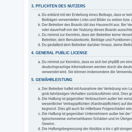
3. PFLICHTEN DES NUTZERS
Du erklärst mit der Erstellung eines Beitrags, dass er ke
Beiträgen verwendeten Links und Bilder zu setzen bzw.
Der Betreiber des Boards übt das Hausrecht aus. Bei V
oder dauerhaft von der Nutzung dieses Boards ausschlie
Du nimmst zur Kenntnis, dass der Betreiber keine Verantw
Betreiber, dein Benutzerkonto, Beiträge und Funktionen 
Du gestattest dem Betreiber darüber hinaus, deine Beit
4. GENERAL PUBLIC LICENSE
Du nimmst zur Kenntnis, dass es sich bei phpBB um eine
deutschsprachige Informationen werden durch die deuts
verwendet wird. Sie können insbesondere die Verwendun
5. GEWÄHRLEISTUNG
Der Betreiber haftet mit Ausnahme der Verletzung von Le
grob fahrlässiges Verhalten zurückzuführen sind. Dies 
Die Haftung ist gegenüber Verbrauchern außer bei vors
wesentlicher Vertragspflichten (Kardinalpflichten) auf
begrenzt. Dies gilt auch für mittelbare Folgeschäden 
Die Haftung ist gegenüber Unternehmern außer bei der V
typischerweise vorhersehbaren Schäden und im Übrigen 
Gewinn.
Die Haftungsbegrenzung der Absätze a bis c gilt sinnge