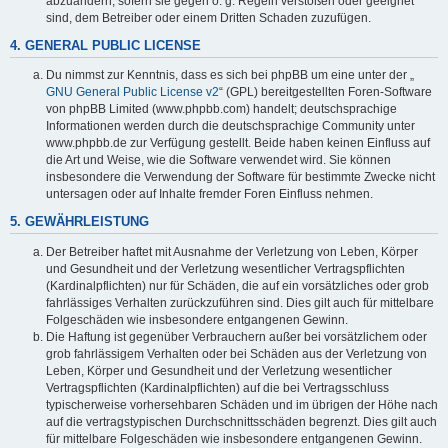
abzuändern, sofern sie gegen o. g. Regeln verstoßen oder geeignet
sind, dem Betreiber oder einem Dritten Schaden zuzufügen.
4. GENERAL PUBLIC LICENSE
Du nimmst zur Kenntnis, dass es sich bei phpBB um eine unter der „
GNU General Public License v2
“ (GPL) bereitgestellten Foren-Software
von phpBB Limited (www.phpbb.com) handelt; deutschsprachige
Informationen werden durch die deutschsprachige Community unter
www.phpbb.de zur Verfügung gestellt. Beide haben keinen Einfluss auf
die Art und Weise, wie die Software verwendet wird. Sie können
insbesondere die Verwendung der Software für bestimmte Zwecke nicht
untersagen oder auf Inhalte fremder Foren Einfluss nehmen.
5. GEWÄHRLEISTUNG
Der Betreiber haftet mit Ausnahme der Verletzung von Leben, Körper
und Gesundheit und der Verletzung wesentlicher Vertragspflichten
(Kardinalpflichten) nur für Schäden, die auf ein vorsätzliches oder grob
fahrlässiges Verhalten zurückzuführen sind. Dies gilt auch für mittelbare
Folgeschäden wie insbesondere entgangenen Gewinn.
Die Haftung ist gegenüber Verbrauchern außer bei vorsätzlichem oder
grob fahrlässigem Verhalten oder bei Schäden aus der Verletzung von
Leben, Körper und Gesundheit und der Verletzung wesentlicher
Vertragspflichten (Kardinalpflichten) auf die bei Vertragsschluss
typischerweise vorhersehbaren Schäden und im übrigen der Höhe nach
auf die vertragstypischen Durchschnittsschäden begrenzt. Dies gilt auch
für mittelbare Folgeschäden wie insbesondere entgangenen Gewinn.