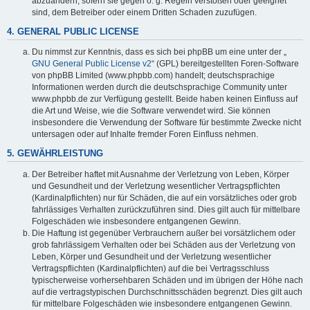
abzuändern, sofern sie gegen o. g. Regeln verstoßen oder geeignet
sind, dem Betreiber oder einem Dritten Schaden zuzufügen.
4. GENERAL PUBLIC LICENSE
Du nimmst zur Kenntnis, dass es sich bei phpBB um eine unter der „
GNU General Public License v2
“ (GPL) bereitgestellten Foren-Software
von phpBB Limited (www.phpbb.com) handelt; deutschsprachige
Informationen werden durch die deutschsprachige Community unter
www.phpbb.de zur Verfügung gestellt. Beide haben keinen Einfluss auf
die Art und Weise, wie die Software verwendet wird. Sie können
insbesondere die Verwendung der Software für bestimmte Zwecke nicht
untersagen oder auf Inhalte fremder Foren Einfluss nehmen.
5. GEWÄHRLEISTUNG
Der Betreiber haftet mit Ausnahme der Verletzung von Leben, Körper
und Gesundheit und der Verletzung wesentlicher Vertragspflichten
(Kardinalpflichten) nur für Schäden, die auf ein vorsätzliches oder grob
fahrlässiges Verhalten zurückzuführen sind. Dies gilt auch für mittelbare
Folgeschäden wie insbesondere entgangenen Gewinn.
Die Haftung ist gegenüber Verbrauchern außer bei vorsätzlichem oder
grob fahrlässigem Verhalten oder bei Schäden aus der Verletzung von
Leben, Körper und Gesundheit und der Verletzung wesentlicher
Vertragspflichten (Kardinalpflichten) auf die bei Vertragsschluss
typischerweise vorhersehbaren Schäden und im übrigen der Höhe nach
auf die vertragstypischen Durchschnittsschäden begrenzt. Dies gilt auch
für mittelbare Folgeschäden wie insbesondere entgangenen Gewinn.