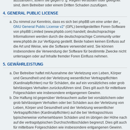
abzuändern, sofern sie gegen o. g. Regeln verstoßen oder geeignet
sind, dem Betreiber oder einem Dritten Schaden zuzufügen.
4. GENERAL PUBLIC LICENSE
Du nimmst zur Kenntnis, dass es sich bei phpBB um eine unter der „
GNU General Public License v2
“ (GPL) bereitgestellten Foren-Software
von phpBB Limited (www.phpbb.com) handelt; deutschsprachige
Informationen werden durch die deutschsprachige Community unter
www.phpbb.de zur Verfügung gestellt. Beide haben keinen Einfluss auf
die Art und Weise, wie die Software verwendet wird. Sie können
insbesondere die Verwendung der Software für bestimmte Zwecke nicht
untersagen oder auf Inhalte fremder Foren Einfluss nehmen.
5. GEWÄHRLEISTUNG
Der Betreiber haftet mit Ausnahme der Verletzung von Leben, Körper
und Gesundheit und der Verletzung wesentlicher Vertragspflichten
(Kardinalpflichten) nur für Schäden, die auf ein vorsätzliches oder grob
fahrlässiges Verhalten zurückzuführen sind. Dies gilt auch für mittelbare
Folgeschäden wie insbesondere entgangenen Gewinn.
Die Haftung ist gegenüber Verbrauchern außer bei vorsätzlichem oder
grob fahrlässigem Verhalten oder bei Schäden aus der Verletzung von
Leben, Körper und Gesundheit und der Verletzung wesentlicher
Vertragspflichten (Kardinalpflichten) auf die bei Vertragsschluss
typischerweise vorhersehbaren Schäden und im übrigen der Höhe nach
auf die vertragstypischen Durchschnittsschäden begrenzt. Dies gilt auch
für mittelbare Folgeschäden wie insbesondere entgangenen Gewinn.