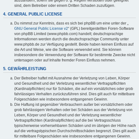
abzuändern, sofern sie gegen o. g. Regeln verstoßen oder geeignet
sind, dem Betreiber oder einem Dritten Schaden zuzufügen.
4. GENERAL PUBLIC LICENSE
Du nimmst zur Kenntnis, dass es sich bei phpBB um eine unter der „
GNU General Public License v2
“ (GPL) bereitgestellten Foren-Software
von phpBB Limited (www.phpbb.com) handelt; deutschsprachige
Informationen werden durch die deutschsprachige Community unter
www.phpbb.de zur Verfügung gestellt. Beide haben keinen Einfluss auf
die Art und Weise, wie die Software verwendet wird. Sie können
insbesondere die Verwendung der Software für bestimmte Zwecke nicht
untersagen oder auf Inhalte fremder Foren Einfluss nehmen.
5. GEWÄHRLEISTUNG
Der Betreiber haftet mit Ausnahme der Verletzung von Leben, Körper
und Gesundheit und der Verletzung wesentlicher Vertragspflichten
(Kardinalpflichten) nur für Schäden, die auf ein vorsätzliches oder grob
fahrlässiges Verhalten zurückzuführen sind. Dies gilt auch für mittelbare
Folgeschäden wie insbesondere entgangenen Gewinn.
Die Haftung ist gegenüber Verbrauchern außer bei vorsätzlichem oder
grob fahrlässigem Verhalten oder bei Schäden aus der Verletzung von
Leben, Körper und Gesundheit und der Verletzung wesentlicher
Vertragspflichten (Kardinalpflichten) auf die bei Vertragsschluss
typischerweise vorhersehbaren Schäden und im übrigen der Höhe nach
auf die vertragstypischen Durchschnittsschäden begrenzt. Dies gilt auch
für mittelbare Folgeschäden wie insbesondere entgangenen Gewinn.