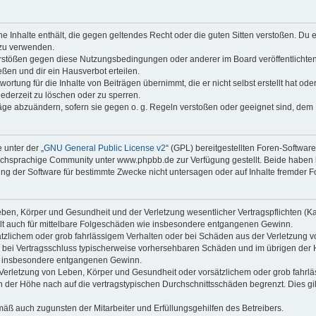
ine Inhalte enthält, die gegen geltendes Recht oder die guten Sitten verstoßen. Du 
 zu verwenden.
erstößen gegen diese Nutzungsbedingungen oder anderer im Board veröffentlichte
ßen und dir ein Hausverbot erteilen.
ortung für die Inhalte von Beiträgen übernimmt, die er nicht selbst erstellt hat od
jederzeit zu löschen oder zu sperren.
räge abzuändern, sofern sie gegen o. g. Regeln verstoßen oder geeignet sind, dem
 unter der „
GNU General Public License v2
“ (GPL) bereitgestellten Foren-Softwa
chsprachige Community unter www.phpbb.de zur Verfügung gestellt. Beide haben ke
g der Software für bestimmte Zwecke nicht untersagen oder auf Inhalte fremder F
ben, Körper und Gesundheit und der Verletzung wesentlicher Vertragspflichten (Kard
gilt auch für mittelbare Folgeschäden wie insbesondere entgangenen Gewinn.
ätzlichem oder grob fahrlässigem Verhalten oder bei Schäden aus der Verletzung 
 die bei Vertragsschluss typischerweise vorhersehbaren Schäden und im übrigen de
wie insbesondere entgangenen Gewinn.
erletzung von Leben, Körper und Gesundheit oder vorsätzlichem oder grob fahrläs
der Höhe nach auf die vertragstypischen Durchschnittsschäden begrenzt. Dies gi
mäß auch zugunsten der Mitarbeiter und Erfüllungsgehilfen des Betreibers.