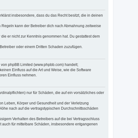
erklärst insbesondere, dass du das Recht besitzt, die in deinen
n Regeln kann der Betreiber dich nach Abmahnung zeitweise
er die er nicht zur Kenntnis genommen hat. Du gestattest dem
 Betreiber oder einem Dritten Schaden zuzufügen.
re von phpBB Limited (www.phpbb.com) handelt;
inen Einfluss auf die Art und Weise, wie die Software
oren Einfluss nehmen.
inalpflichten) nur für Schäden, die auf ein vorsätzliches oder
von Leben, Körper und Gesundheit und der Verletzung
r Höhe nach auf die vertragstypischen Durchschnittsschäden
sigem Verhalten des Betreibers auf die bei Vertragsschluss
lt auch für mittelbare Schäden, insbesondere entgangenen