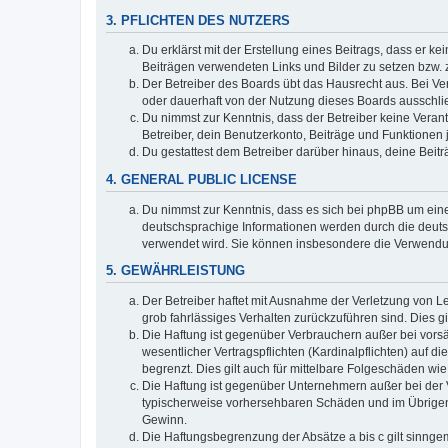
3. PFLICHTEN DES NUTZERS
Du erklärst mit der Erstellung eines Beitrags, dass er ke
Beiträgen verwendeten Links und Bilder zu setzen bzw.
Der Betreiber des Boards übt das Hausrecht aus. Bei V
oder dauerhaft von der Nutzung dieses Boards ausschlie
Du nimmst zur Kenntnis, dass der Betreiber keine Verantw
Betreiber, dein Benutzerkonto, Beiträge und Funktionen 
Du gestattest dem Betreiber darüber hinaus, deine Beit
4. GENERAL PUBLIC LICENSE
Du nimmst zur Kenntnis, dass es sich bei phpBB um eine
deutschsprachige Informationen werden durch die deuts
verwendet wird. Sie können insbesondere die Verwendun
5. GEWÄHRLEISTUNG
Der Betreiber haftet mit Ausnahme der Verletzung von Le
grob fahrlässiges Verhalten zurückzuführen sind. Dies 
Die Haftung ist gegenüber Verbrauchern außer bei vors
wesentlicher Vertragspflichten (Kardinalpflichten) auf
begrenzt. Dies gilt auch für mittelbare Folgeschäden 
Die Haftung ist gegenüber Unternehmern außer bei der V
typischerweise vorhersehbaren Schäden und im Übrigen 
Gewinn.
Die Haftungsbegrenzung der Absätze a bis c gilt sinnge