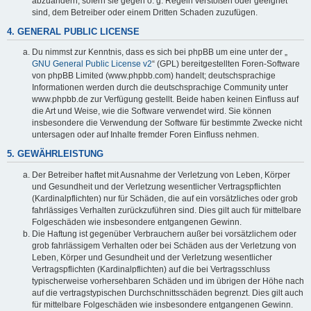
abzuändern, sofern sie gegen o. g. Regeln verstoßen oder geeignet
sind, dem Betreiber oder einem Dritten Schaden zuzufügen.
4. GENERAL PUBLIC LICENSE
Du nimmst zur Kenntnis, dass es sich bei phpBB um eine unter der „
GNU General Public License v2
“ (GPL) bereitgestellten Foren-Software
von phpBB Limited (www.phpbb.com) handelt; deutschsprachige
Informationen werden durch die deutschsprachige Community unter
www.phpbb.de zur Verfügung gestellt. Beide haben keinen Einfluss auf
die Art und Weise, wie die Software verwendet wird. Sie können
insbesondere die Verwendung der Software für bestimmte Zwecke nicht
untersagen oder auf Inhalte fremder Foren Einfluss nehmen.
5. GEWÄHRLEISTUNG
Der Betreiber haftet mit Ausnahme der Verletzung von Leben, Körper
und Gesundheit und der Verletzung wesentlicher Vertragspflichten
(Kardinalpflichten) nur für Schäden, die auf ein vorsätzliches oder grob
fahrlässiges Verhalten zurückzuführen sind. Dies gilt auch für mittelbare
Folgeschäden wie insbesondere entgangenen Gewinn.
Die Haftung ist gegenüber Verbrauchern außer bei vorsätzlichem oder
grob fahrlässigem Verhalten oder bei Schäden aus der Verletzung von
Leben, Körper und Gesundheit und der Verletzung wesentlicher
Vertragspflichten (Kardinalpflichten) auf die bei Vertragsschluss
typischerweise vorhersehbaren Schäden und im übrigen der Höhe nach
auf die vertragstypischen Durchschnittsschäden begrenzt. Dies gilt auch
für mittelbare Folgeschäden wie insbesondere entgangenen Gewinn.