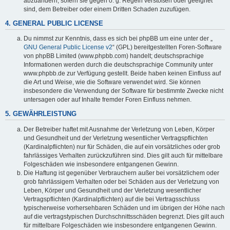
abzuändern, sofern sie gegen o. g. Regeln verstoßen oder geeignet
sind, dem Betreiber oder einem Dritten Schaden zuzufügen.
4. GENERAL PUBLIC LICENSE
Du nimmst zur Kenntnis, dass es sich bei phpBB um eine unter der „
GNU General Public License v2
“ (GPL) bereitgestellten Foren-Software
von phpBB Limited (www.phpbb.com) handelt; deutschsprachige
Informationen werden durch die deutschsprachige Community unter
www.phpbb.de zur Verfügung gestellt. Beide haben keinen Einfluss auf
die Art und Weise, wie die Software verwendet wird. Sie können
insbesondere die Verwendung der Software für bestimmte Zwecke nicht
untersagen oder auf Inhalte fremder Foren Einfluss nehmen.
5. GEWÄHRLEISTUNG
Der Betreiber haftet mit Ausnahme der Verletzung von Leben, Körper
und Gesundheit und der Verletzung wesentlicher Vertragspflichten
(Kardinalpflichten) nur für Schäden, die auf ein vorsätzliches oder grob
fahrlässiges Verhalten zurückzuführen sind. Dies gilt auch für mittelbare
Folgeschäden wie insbesondere entgangenen Gewinn.
Die Haftung ist gegenüber Verbrauchern außer bei vorsätzlichem oder
grob fahrlässigem Verhalten oder bei Schäden aus der Verletzung von
Leben, Körper und Gesundheit und der Verletzung wesentlicher
Vertragspflichten (Kardinalpflichten) auf die bei Vertragsschluss
typischerweise vorhersehbaren Schäden und im übrigen der Höhe nach
auf die vertragstypischen Durchschnittsschäden begrenzt. Dies gilt auch
für mittelbare Folgeschäden wie insbesondere entgangenen Gewinn.