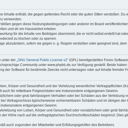
ine Inhalte enthält, die gegen geltendes Recht oder die guten Sitten verstoßen. Du 
 zu verwenden.
erstößen gegen diese Nutzungsbedingungen oder anderer im Board veröffentlichte
ßen und dir ein Hausverbot erteilen.
ortung für die Inhalte von Beiträgen übernimmt, die er nicht selbst erstellt hat od
jederzeit zu löschen oder zu sperren.
räge abzuändern, sofern sie gegen o. g. Regeln verstoßen oder geeignet sind, dem
 unter der „
GNU General Public License v2
“ (GPL) bereitgestellten Foren-Softwa
chsprachige Community unter www.phpbb.de zur Verfügung gestellt. Beide haben ke
g der Software für bestimmte Zwecke nicht untersagen oder auf Inhalte fremder F
ben, Körper und Gesundheit und der Verletzung wesentlicher Vertragspflichten (Kard
gilt auch für mittelbare Folgeschäden wie insbesondere entgangenen Gewinn.
ätzlichem oder grob fahrlässigem Verhalten oder bei Schäden aus der Verletzung 
 die bei Vertragsschluss typischerweise vorhersehbaren Schäden und im übrigen de
wie insbesondere entgangenen Gewinn.
erletzung von Leben, Körper und Gesundheit oder vorsätzlichem oder grob fahrläs
der Höhe nach auf die vertragstypischen Durchschnittsschäden begrenzt. Dies gi
mäß auch zugunsten der Mitarbeiter und Erfüllungsgehilfen des Betreibers.