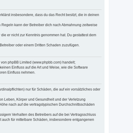
erklärst insbesondere, dass du das Recht besitzt, die in deinen
n Regeln kann der Betreiber dich nach Abmahnung zeitweise
er die er nicht zur Kenntnis genommen hat. Du gestattest dem
 Betreiber oder einem Dritten Schaden zuzufügen.
re von phpBB Limited (www.phpbb.com) handelt;
inen Einfluss auf die Art und Weise, wie die Software
oren Einfluss nehmen.
inalpflichten) nur für Schäden, die auf ein vorsätzliches oder
von Leben, Körper und Gesundheit und der Verletzung
r Höhe nach auf die vertragstypischen Durchschnittsschäden
sigem Verhalten des Betreibers auf die bei Vertragsschluss
lt auch für mittelbare Schäden, insbesondere entgangenen