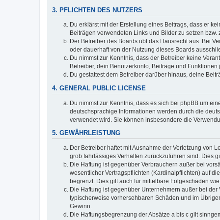
3. PFLICHTEN DES NUTZERS
Du erklärst mit der Erstellung eines Beitrags, dass er ke
Beiträgen verwendeten Links und Bilder zu setzen bzw.
Der Betreiber des Boards übt das Hausrecht aus. Bei V
oder dauerhaft von der Nutzung dieses Boards ausschlie
Du nimmst zur Kenntnis, dass der Betreiber keine Verantw
Betreiber, dein Benutzerkonto, Beiträge und Funktionen 
Du gestattest dem Betreiber darüber hinaus, deine Beit
4. GENERAL PUBLIC LICENSE
Du nimmst zur Kenntnis, dass es sich bei phpBB um eine
deutschsprachige Informationen werden durch die deuts
verwendet wird. Sie können insbesondere die Verwendun
5. GEWÄHRLEISTUNG
Der Betreiber haftet mit Ausnahme der Verletzung von Le
grob fahrlässiges Verhalten zurückzuführen sind. Dies 
Die Haftung ist gegenüber Verbrauchern außer bei vors
wesentlicher Vertragspflichten (Kardinalpflichten) auf
begrenzt. Dies gilt auch für mittelbare Folgeschäden 
Die Haftung ist gegenüber Unternehmern außer bei der V
typischerweise vorhersehbaren Schäden und im Übrigen 
Gewinn.
Die Haftungsbegrenzung der Absätze a bis c gilt sinnge