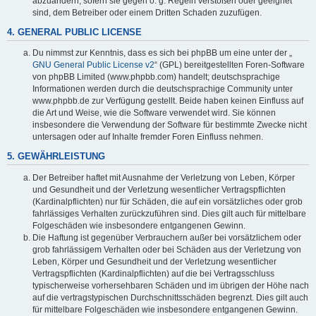
abzuändern, sofern sie gegen o. g. Regeln verstoßen oder geeignet
sind, dem Betreiber oder einem Dritten Schaden zuzufügen.
4. GENERAL PUBLIC LICENSE
Du nimmst zur Kenntnis, dass es sich bei phpBB um eine unter der „
GNU General Public License v2
“ (GPL) bereitgestellten Foren-Software
von phpBB Limited (www.phpbb.com) handelt; deutschsprachige
Informationen werden durch die deutschsprachige Community unter
www.phpbb.de zur Verfügung gestellt. Beide haben keinen Einfluss auf
die Art und Weise, wie die Software verwendet wird. Sie können
insbesondere die Verwendung der Software für bestimmte Zwecke nicht
untersagen oder auf Inhalte fremder Foren Einfluss nehmen.
5. GEWÄHRLEISTUNG
Der Betreiber haftet mit Ausnahme der Verletzung von Leben, Körper
und Gesundheit und der Verletzung wesentlicher Vertragspflichten
(Kardinalpflichten) nur für Schäden, die auf ein vorsätzliches oder grob
fahrlässiges Verhalten zurückzuführen sind. Dies gilt auch für mittelbare
Folgeschäden wie insbesondere entgangenen Gewinn.
Die Haftung ist gegenüber Verbrauchern außer bei vorsätzlichem oder
grob fahrlässigem Verhalten oder bei Schäden aus der Verletzung von
Leben, Körper und Gesundheit und der Verletzung wesentlicher
Vertragspflichten (Kardinalpflichten) auf die bei Vertragsschluss
typischerweise vorhersehbaren Schäden und im übrigen der Höhe nach
auf die vertragstypischen Durchschnittsschäden begrenzt. Dies gilt auch
für mittelbare Folgeschäden wie insbesondere entgangenen Gewinn.