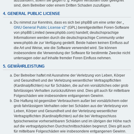
abzuändern, sofern sie gegen o. g. Regeln verstoßen oder geeignet
sind, dem Betreiber oder einem Dritten Schaden zuzufügen.
4. GENERAL PUBLIC LICENSE
Du nimmst zur Kenntnis, dass es sich bei phpBB um eine unter der „
GNU General Public License v2
“ (GPL) bereitgestellten Foren-Software
von phpBB Limited (www.phpbb.com) handelt; deutschsprachige
Informationen werden durch die deutschsprachige Community unter
www.phpbb.de zur Verfügung gestellt. Beide haben keinen Einfluss auf
die Art und Weise, wie die Software verwendet wird. Sie können
insbesondere die Verwendung der Software für bestimmte Zwecke nicht
untersagen oder auf Inhalte fremder Foren Einfluss nehmen.
5. GEWÄHRLEISTUNG
Der Betreiber haftet mit Ausnahme der Verletzung von Leben, Körper
und Gesundheit und der Verletzung wesentlicher Vertragspflichten
(Kardinalpflichten) nur für Schäden, die auf ein vorsätzliches oder grob
fahrlässiges Verhalten zurückzuführen sind. Dies gilt auch für mittelbare
Folgeschäden wie insbesondere entgangenen Gewinn.
Die Haftung ist gegenüber Verbrauchern außer bei vorsätzlichem oder
grob fahrlässigem Verhalten oder bei Schäden aus der Verletzung von
Leben, Körper und Gesundheit und der Verletzung wesentlicher
Vertragspflichten (Kardinalpflichten) auf die bei Vertragsschluss
typischerweise vorhersehbaren Schäden und im übrigen der Höhe nach
auf die vertragstypischen Durchschnittsschäden begrenzt. Dies gilt auch
für mittelbare Folgeschäden wie insbesondere entgangenen Gewinn.