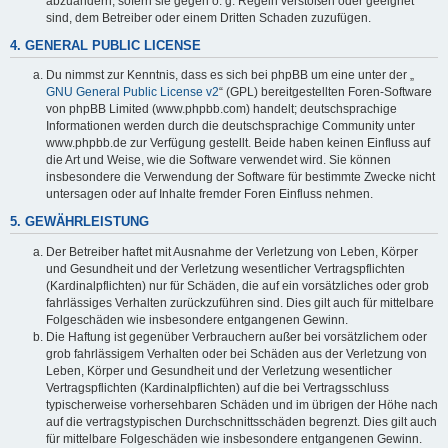
abzuändern, sofern sie gegen o. g. Regeln verstoßen oder geeignet
sind, dem Betreiber oder einem Dritten Schaden zuzufügen.
4. GENERAL PUBLIC LICENSE
Du nimmst zur Kenntnis, dass es sich bei phpBB um eine unter der „
GNU General Public License v2
“ (GPL) bereitgestellten Foren-Software
von phpBB Limited (www.phpbb.com) handelt; deutschsprachige
Informationen werden durch die deutschsprachige Community unter
www.phpbb.de zur Verfügung gestellt. Beide haben keinen Einfluss auf
die Art und Weise, wie die Software verwendet wird. Sie können
insbesondere die Verwendung der Software für bestimmte Zwecke nicht
untersagen oder auf Inhalte fremder Foren Einfluss nehmen.
5. GEWÄHRLEISTUNG
Der Betreiber haftet mit Ausnahme der Verletzung von Leben, Körper
und Gesundheit und der Verletzung wesentlicher Vertragspflichten
(Kardinalpflichten) nur für Schäden, die auf ein vorsätzliches oder grob
fahrlässiges Verhalten zurückzuführen sind. Dies gilt auch für mittelbare
Folgeschäden wie insbesondere entgangenen Gewinn.
Die Haftung ist gegenüber Verbrauchern außer bei vorsätzlichem oder
grob fahrlässigem Verhalten oder bei Schäden aus der Verletzung von
Leben, Körper und Gesundheit und der Verletzung wesentlicher
Vertragspflichten (Kardinalpflichten) auf die bei Vertragsschluss
typischerweise vorhersehbaren Schäden und im übrigen der Höhe nach
auf die vertragstypischen Durchschnittsschäden begrenzt. Dies gilt auch
für mittelbare Folgeschäden wie insbesondere entgangenen Gewinn.