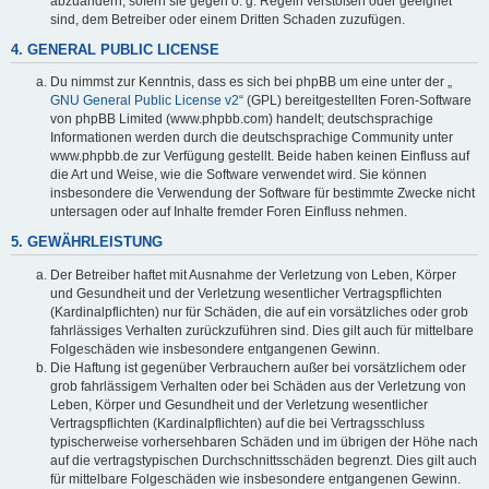
abzuändern, sofern sie gegen o. g. Regeln verstoßen oder geeignet
sind, dem Betreiber oder einem Dritten Schaden zuzufügen.
4. GENERAL PUBLIC LICENSE
Du nimmst zur Kenntnis, dass es sich bei phpBB um eine unter der „
GNU General Public License v2
“ (GPL) bereitgestellten Foren-Software
von phpBB Limited (www.phpbb.com) handelt; deutschsprachige
Informationen werden durch die deutschsprachige Community unter
www.phpbb.de zur Verfügung gestellt. Beide haben keinen Einfluss auf
die Art und Weise, wie die Software verwendet wird. Sie können
insbesondere die Verwendung der Software für bestimmte Zwecke nicht
untersagen oder auf Inhalte fremder Foren Einfluss nehmen.
5. GEWÄHRLEISTUNG
Der Betreiber haftet mit Ausnahme der Verletzung von Leben, Körper
und Gesundheit und der Verletzung wesentlicher Vertragspflichten
(Kardinalpflichten) nur für Schäden, die auf ein vorsätzliches oder grob
fahrlässiges Verhalten zurückzuführen sind. Dies gilt auch für mittelbare
Folgeschäden wie insbesondere entgangenen Gewinn.
Die Haftung ist gegenüber Verbrauchern außer bei vorsätzlichem oder
grob fahrlässigem Verhalten oder bei Schäden aus der Verletzung von
Leben, Körper und Gesundheit und der Verletzung wesentlicher
Vertragspflichten (Kardinalpflichten) auf die bei Vertragsschluss
typischerweise vorhersehbaren Schäden und im übrigen der Höhe nach
auf die vertragstypischen Durchschnittsschäden begrenzt. Dies gilt auch
für mittelbare Folgeschäden wie insbesondere entgangenen Gewinn.